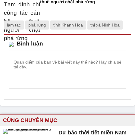
thuê người chặt phá rừng
lâm tặc
phá rừng
tỉnh Khánh Hòa
thị xã Ninh Hòa
Bình luận
CÙNG CHUYÊN MỤC
Dự báo thời tiết miền Nam