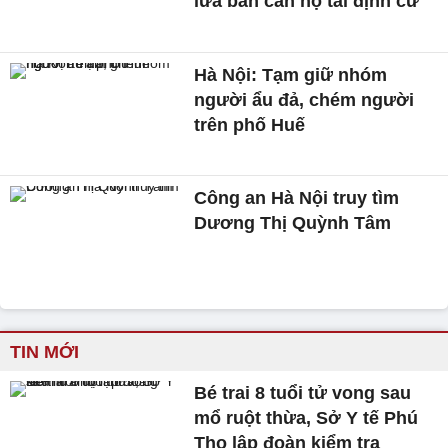
lừa bán căn hộ tái định cư
Hà Nội: Tạm giữ nhóm
người ẩu đả, chém người
trên phố Huế
Công an Hà Nội truy tìm
Dương Thị Quỳnh Tâm
TIN MỚI
Bé trai 8 tuổi tử vong sau
mổ ruột thừa, Sở Y tế Phú
Thọ lập đoàn kiểm tra