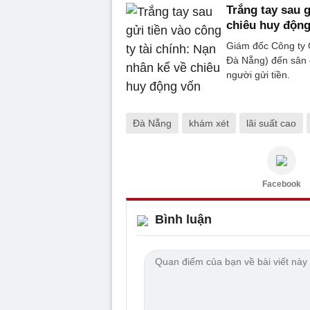
Trắng tay sau g
chiêu huy độn
Giám đốc Công ty C
Đà Nẵng) đến sân 
người gửi tiền.
Đà Nẵng
khám xét
lãi suất cao
Facebook
Bình luận