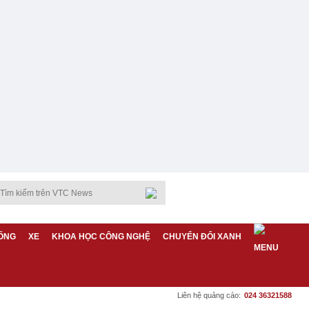
ỐNG
XE
KHOA HỌC CÔNG NGHỆ
CHUYỂN ĐỔI XANH
Liên hệ quảng cáo:
024 36321588