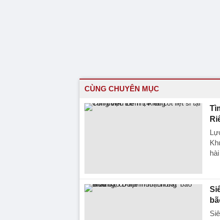
CÙNG CHUYÊN MỤC
Tì
Ri
Lực
Khu
hài
Si
bã
Siê