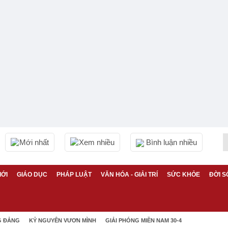
Mới nhất
Xem nhiều
Bình luận nhiều
IỚI
GIÁO DỤC
PHÁP LUẬT
VĂN HÓA - GIẢI TRÍ
SỨC KHỎE
ĐỜI S
G ĐẢNG
KỶ NGUYÊN VƯƠN MÌNH
GIẢI PHÓNG MIỀN NAM 30-4