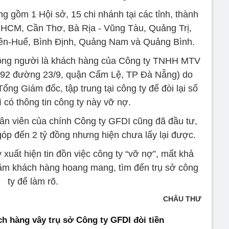
g gồm 1 Hội sở, 15 chi nhánh tại các tỉnh, thành
HCM, Cần Thơ, Bà Rịa - Vũng Tàu, Quảng Trị,
ên-Huế, Bình Định, Quảng Nam và Quảng Bình.
đông người là khách hàng của Công ty TNHH MTV
ố 92 đường 23/9, quận Cẩm Lệ, TP Đà Nẵng) do
g Giám đốc, tập trung tại công ty để đòi lại số
ì có thông tin công ty này vỡ nợ.
ân viên của chính Công ty GFDI cũng đã đầu tư,
góp đến 2 tỷ đồng nhưng hiện chưa lấy lại được.
xuất hiện tin đồn việc công ty “vỡ nợ”, mất khả
ăm khách hàng hoang mang, tìm đến trụ sở công
ty để làm rõ.
CHÂU THƯ
h hàng vây trụ sở Công ty GFDI đòi tiền