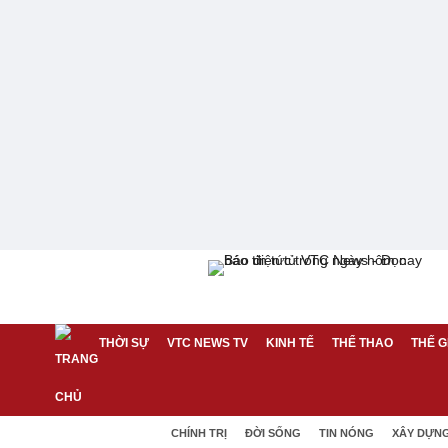
THỜI SỰ
VTC NEWS TV
KINH TẾ
THỂ THAO
THẾ G
CHÍNH TRỊ
ĐỜI SỐNG
TIN NÓNG
XÂY DỰN