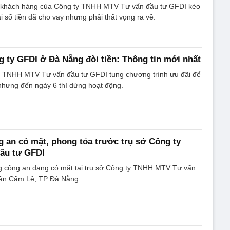
à khách hàng của Công ty TNHH MTV Tư vấn đầu tư GFDI kéo
ại số tiền đã cho vay nhưng phải thất vọng ra về.
 ty GFDI ở Đà Nẵng đòi tiền: Thông tin mới nhất
y TNHH MTV Tư vấn đầu tư GFDI tung chương trình ưu đãi để
nhưng đến ngày 6 thì dừng hoạt động.
 an có mặt, phong tỏa trước trụ sở Công ty
ầu tư GFDI
g công an đang có mặt tại trụ sở Công ty TNHH MTV Tư vấn
uận Cẩm Lệ, TP Đà Nẵng.