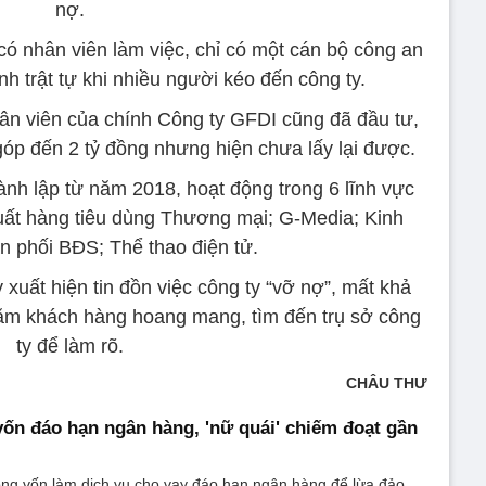
nợ.
 có nhân viên làm việc, chỉ có một cán bộ công an
nh trật tự khi nhiều người kéo đến công ty.
ân viên của chính Công ty GFDI cũng đã đầu tư,
góp đến 2 tỷ đồng nhưng hiện chưa lấy lại được.
ành lập từ năm 2018, hoạt động trong 6 lĩnh vực
ất hàng tiêu dùng Thương mại; G-Media; Kinh
n phối BĐS; Thể thao điện tử.
xuất hiện tin đồn việc công ty “vỡ nợ”, mất khả
ăm khách hàng hoang mang, tìm đến trụ sở công
ty để làm rõ.
CHÂU THƯ
ốn đáo hạn ngân hàng, 'nữ quái' chiếm đoạt gần
ộng vốn làm dịch vụ cho vay đáo hạn ngân hàng để lừa đảo