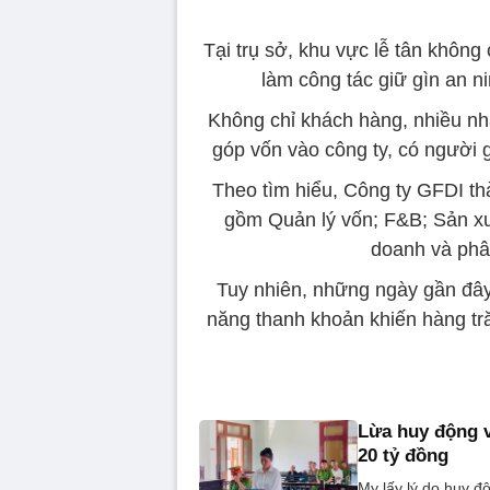
Tại trụ sở, khu vực lễ tân không
làm công tác giữ gìn an ni
Không chỉ khách hàng, nhiều nh
góp vốn vào công ty, có người 
Theo tìm hiểu, Công ty GFDI th
gồm Quản lý vốn; F&B; Sản xu
doanh và phâ
Tuy nhiên, những ngày gần đây 
năng thanh khoản khiến hàng tr
Lừa huy động v
20 tỷ đồng
My lấy lý do huy đ