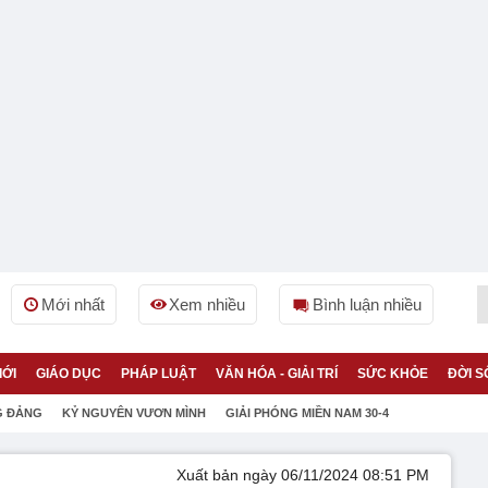
Mới nhất
Xem nhiều
Bình luận nhiều
IỚI
GIÁO DỤC
PHÁP LUẬT
VĂN HÓA - GIẢI TRÍ
SỨC KHỎE
ĐỜI S
G ĐẢNG
KỶ NGUYÊN VƯƠN MÌNH
GIẢI PHÓNG MIỀN NAM 30-4
Xuất bản ngày 06/11/2024 08:51 PM