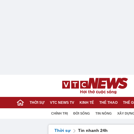
THỜI SỰ
VTC NEWS TV
KINH TẾ
THỂ THAO
THẾ G
CHÍNH TRỊ
ĐỜI SỐNG
TIN NÓNG
XÂY DỰN
Thời sự
Tin nhanh 24h