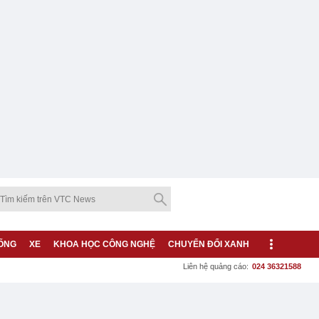
ỐNG
XE
KHOA HỌC CÔNG NGHỆ
CHUYỂN ĐỔI XANH
Liên hệ quảng cáo:
024 36321588