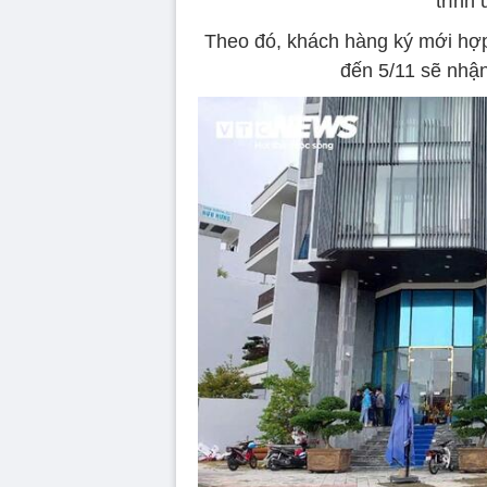
trình
Theo đó, khách hàng ký mới hợp
đến 5/11 sẽ nhậ