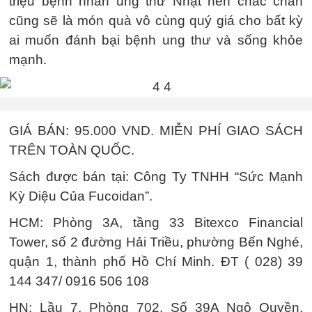
triệu bệnh nhân ung thư Nhật nên chắc chắn
cũng sẽ là món quà vô cùng quý giá cho bất kỳ
ai muốn đánh bại bệnh ung thư và sống khỏe
mạnh.
GIÁ BÁN: 95.000 VND. MIỄN PHÍ GIAO SÁCH
TRÊN TOÀN QUỐC.
Sách được bán tại: Công Ty TNHH “Sức Mạnh
Kỳ Diệu Của Fucoidan”.
HCM: Phòng 3A, tầng 33 Bitexco Financial
Tower, số 2 đường Hải Triều, phường Bến Nghé,
quận 1, thành phố Hồ Chí Minh. ĐT ( 028) 39
144 347/ 0916 506 108
HN: Lầu 7, Phòng 702, Số 39A Ngô Quyền,