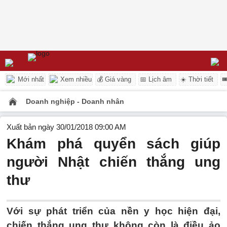
Mới nhất
Xem nhiều
💰 Giá vàng
📅 Lịch âm
☀️ Thời tiết

Doanh nghiệp - Doanh nhân
Xuất bản ngày 30/01/2018 09:00 AM
Khám phá quyển sách giúp
người Nhật chiến thắng ung
thư
Với sự phát triển của nền y học hiện đại,
chiến thắng ung thư không còn là điều ảo