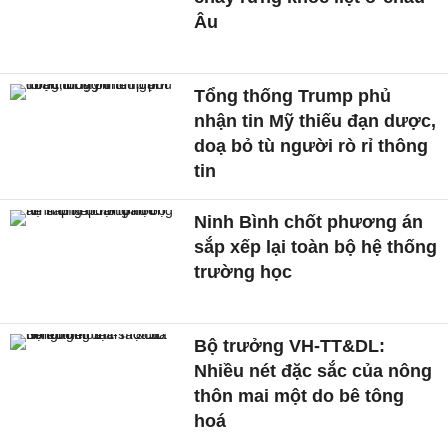
Âu
Tổng thống Trump phủ
nhận tin Mỹ thiếu đạn dược,
doạ bỏ tù người rò rỉ thông
tin
Ninh Bình chốt phương án
sắp xếp lại toàn bộ hệ thống
trường học
Bộ trưởng VH-TT&DL:
Nhiều nét đặc sắc của nông
thôn mai một do bê tông
hoá