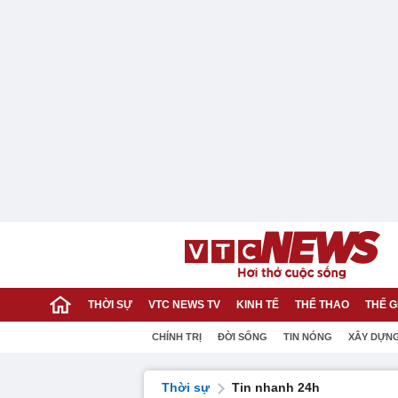
THỜI SỰ
VTC NEWS TV
KINH TẾ
THỂ THAO
THẾ G
CHÍNH TRỊ
ĐỜI SỐNG
TIN NÓNG
XÂY DỰN
Thời sự
Tin nhanh 24h