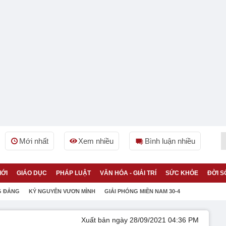
Mới nhất
Xem nhiều
Bình luận nhiều
IỚI
GIÁO DỤC
PHÁP LUẬT
VĂN HÓA - GIẢI TRÍ
SỨC KHỎE
ĐỜI S
G ĐẢNG
KỶ NGUYÊN VƯƠN MÌNH
GIẢI PHÓNG MIỀN NAM 30-4
Xuất bản ngày 28/09/2021 04:36 PM