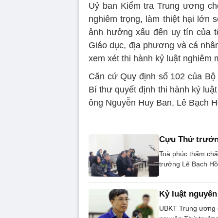
Uỷ ban Kiểm tra Trung ương cho
nghiêm trọng, làm thiệt hại lớn 
ảnh hưởng xấu đến uy tín của 
Giáo dục, địa phương và cá nhân
xem xét thi hành kỷ luật nghiêm 
Căn cứ Quy định số 102 của Bộ C
Bí thư quyết định thi hành kỷ luậ
ông Nguyễn Huy Ban, Lê Bạch H
Cựu Thứ trưởn
Toà phúc thẩm chấ
trưởng Lê Bạch H
Kỷ luật nguyê
UBKT Trung ương đề