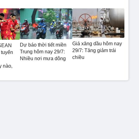
Giá xăng dầu hôm nay
Dự báo thời tiết miền
ASEAN
29/7: Tăng giảm trái
Trung hôm nay 29/7:
 tuyển
chiều
Nhiều nơi mưa dông
y nào,