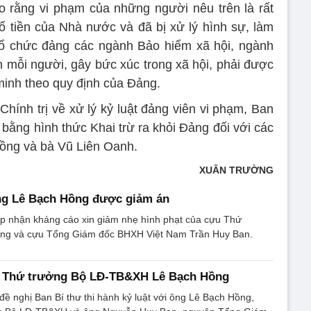
 rằng vi phạm của những người nêu trên là rất
số tiền của Nhà nước và đã bị xử lý hình sự, làm
tổ chức đảng các ngành Bảo hiểm xã hội, ngành
 mỗi người, gây bức xúc trong xã hội, phải được
minh theo quy định của Đảng.
hính trị về xử lý kỷ luật đảng viên vi phạm, Ban
t bằng hình thức Khai trừ ra khỏi Đảng đối với các
ồng và bà Vũ Liên Oanh.
XUÂN TRƯỜNG
g Lê Bạch Hồng được giảm án
p nhận kháng cáo xin giảm nhẹ hình phạt của cựu Thứ
ồng và cựu Tổng Giám đốc BHXH Việt Nam Trần Huy Ban.
n Thứ trưởng Bộ LĐ-TB&XH Lê Bạch Hồng
 nghị Ban Bí thư thi hành kỷ luật với ông Lê Bạch Hồng,