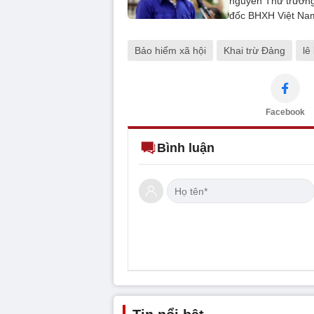
nguyên Thứ trưởn
đốc BHXH Việt Na
Bảo hiểm xã hội
Khai trừ Đảng
lê
Facebook
Bình luận