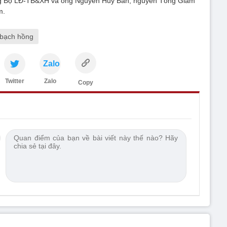
g Bộ LĐ-TB&XH và ông Nguyễn Huy Ban, nguyên Tổng Giám
m.
 bạch hồng
Zalo
Twitter
Zalo
Copy