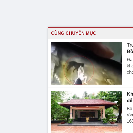
CÙNG CHUYÊN MỤC
Tr
Đồ
Đan
kho
chó
Kh
để 
Bộ
rộn
168