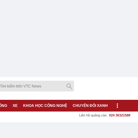
ỐNG
XE
KHOA HỌC CÔNG NGHỆ
CHUYỂN ĐỔI XANH
Liên hệ quảng cáo:
024 36321588