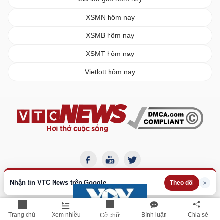
XSMN hôm nay
XSMB hôm nay
XSMT hôm nay
Vietlott hôm nay
Nhận tin VTC News trên Google
×
Theo dõi
Trang chủ
Xem nhiều
Bình luận
Chia sẻ
Cỡ chữ