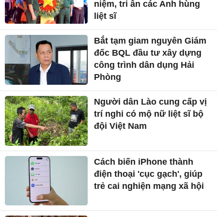
niệm, tri ân các Anh hùng
liệt sĩ
Bắt tạm giam nguyên Giám
đốc BQL đầu tư xây dựng
công trình dân dụng Hải
Phòng
Người dân Lào cung cấp vị
trí nghi có mộ nữ liệt sĩ bộ
đội Việt Nam
Cách biến iPhone thành
điện thoại 'cục gạch', giúp
trẻ cai nghiện mạng xã hội