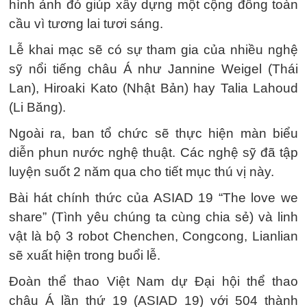
hình ảnh đó giúp xây dựng một cộng đồng toàn
cầu vì tương lai tươi sáng.
Lễ khai mạc sẽ có sự tham gia của nhiều nghệ
sỹ nổi tiếng châu Á như Jannine Weigel (Thái
Lan), Hiroaki Kato (Nhật Bản) hay Talia Lahoud
(Li Băng).
Ngoài ra, ban tổ chức sẽ thực hiện màn biểu
diễn phun nước nghệ thuật. Các nghệ sỹ đã tập
luyện suốt 2 năm qua cho tiết mục thú vị này.
Bài hát chính thức của ASIAD 19 “The love we
share” (Tình yêu chúng ta cùng chia sẻ) và linh
vật là bộ 3 robot Chenchen, Congcong, Lianlian
sẽ xuất hiện trong buổi lễ.
Đoàn thể thao Việt Nam dự Đại hội thể thao
châu Á lần thứ 19 (ASIAD 19) với 504 thành