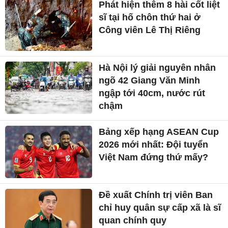
Phát hiện thêm 8 hài cốt liệt
sĩ tại hố chôn thứ hai ở
Công viên Lê Thị Riêng
Hà Nội lý giải nguyên nhân
ngõ 42 Giang Văn Minh
ngập tới 40cm, nước rút
chậm
Bảng xếp hạng ASEAN Cup
2026 mới nhất: Đội tuyển
Việt Nam đứng thứ mấy?
Đề xuất Chính trị viên Ban
chỉ huy quân sự cấp xã là sĩ
quan chính quy