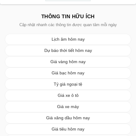
THÔNG TIN HỮU ÍCH
Cập nhật nhanh các thông tin được quan tâm mỗi ngày
Lịch âm hôm nay
Dự báo thời tiết hôm nay
Giá vàng hôm nay
Giá bạc hôm nay
Tỷ giá ngoại tệ
Giá xe ô tô
Giá xe máy
Giá xăng dầu hôm nay
Giá tiêu hôm nay