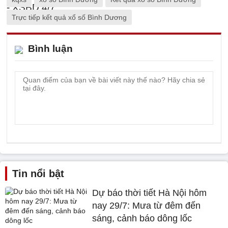
Trực tiếp kết quả xổ số Bình Dương
Bình luận
Tin nổi bật
Dự báo thời tiết Hà Nội hôm
nay 29/7: Mưa từ đêm đến
sáng, cảnh báo dông lốc