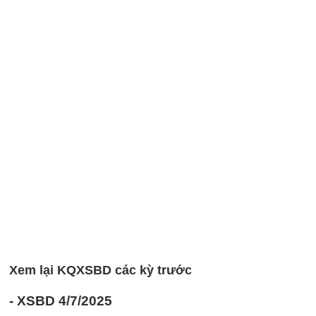
Xem lại KQXSBD các kỳ trước
- XSBD 4/7/2025