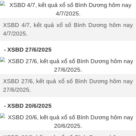
XSBD 4/7, kết quả xổ số Bình Dương hôm nay
4/7/2025.
- XSBD 27/6/2025
XSBD 27/6, kết quả xổ số Bình Dương hôm nay
27/6/2025.
- XSBD 20/6/2025