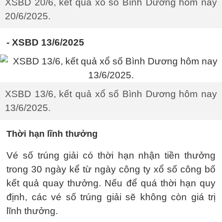
XSBD 20/6, kết quả xổ số Bình Dương hôm nay
20/6/2025.
- XSBD 13/6/2025
XSBD 13/6, kết quả xổ số Bình Dương hôm nay
13/6/2025.
Thời hạn lĩnh thưởng
Vé số trúng giải có thời hạn nhận tiền thưởng
trong 30 ngày kể từ ngày công ty xổ số công bố
kết quả quay thưởng. Nếu để quá thời hạn quy
định, các vé số trúng giải sẽ không còn giá trị
lĩnh thưởng.