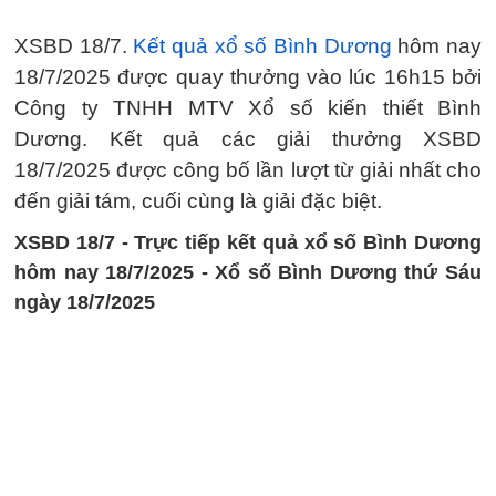
XSBD 18/7.
Kết quả xổ số Bình Dương
hôm nay
18/7/2025 được quay thưởng vào lúc 16h15 bởi
Công ty TNHH MTV Xổ số kiến thiết Bình
Dương. Kết quả các giải thưởng XSBD
18/7/2025 được công bố lần lượt từ giải nhất cho
đến giải tám, cuối cùng là giải đặc biệt.
XSBD 18/7 - Trực tiếp kết quả xổ số Bình Dương
hôm nay 18/7/2025 - Xổ số Bình Dương thứ Sáu
ngày 18/7/2025