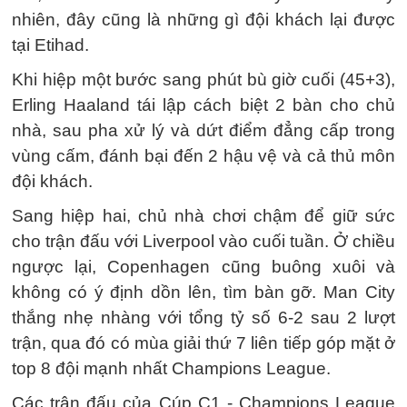
nhiên, đây cũng là những gì đội khách lại được
tại Etihad.
Khi hiệp một bước sang phút bù giờ cuối (45+3),
Erling Haaland tái lập cách biệt 2 bàn cho chủ
nhà, sau pha xử lý và dứt điểm đẳng cấp trong
vùng cấm, đánh bại đến 2 hậu vệ và cả thủ môn
đội khách.
Sang hiệp hai, chủ nhà chơi chậm để giữ sức
cho trận đấu với Liverpool vào cuối tuần. Ở chiều
ngược lại, Copenhagen cũng buông xuôi và
không có ý định dồn lên, tìm bàn gỡ. Man City
thắng nhẹ nhàng với tổng tỷ số 6-2 sau 2 lượt
trận, qua đó có mùa giải thứ 7 liên tiếp góp mặt ở
top 8 đội mạnh nhất Champions League.
Các trận đấu của Cúp C1 - Champions League