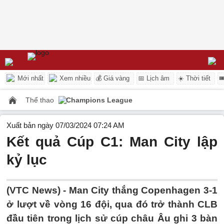
Mới nhất
Xem nhiều
💰 Giá vàng
📅 Lịch âm
☀️ Thời tiết

Thể thao
Champions League
Xuất bản ngày 07/03/2024 07:24 AM
Kết quả Cúp C1: Man City lập
kỷ lục
(VTC News) -
Man City thắng Copenhagen 3-1
ở lượt về vòng 16 đội, qua đó trở thành CLB
đầu tiên trong lịch sử cúp châu Âu ghi 3 bàn