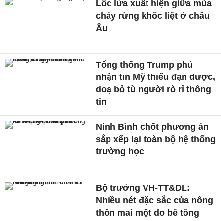
Lốc lửa xuất hiện giữa mùa
cháy rừng khốc liệt ở châu
Âu
Tổng thống Trump phủ
nhận tin Mỹ thiếu đạn dược,
doạ bỏ tù người rò rỉ thông
tin
Ninh Bình chốt phương án
sắp xếp lại toàn bộ hệ thống
trường học
Bộ trưởng VH-TT&DL:
Nhiều nét đặc sắc của nông
thôn mai một do bê tông