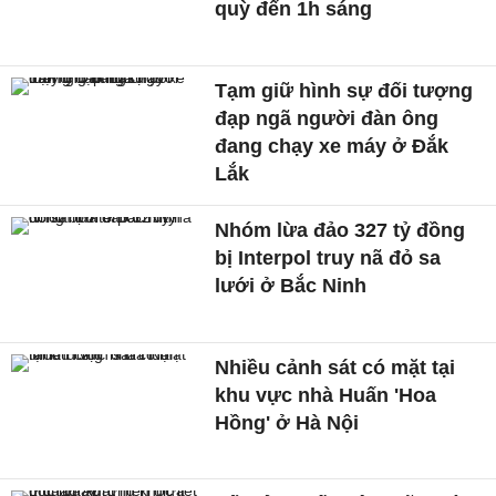
quỳ đến 1h sáng
Tạm giữ hình sự đối tượng
đạp ngã người đàn ông
đang chạy xe máy ở Đắk
Lắk
Nhóm lừa đảo 327 tỷ đồng
bị Interpol truy nã đỏ sa
lưới ở Bắc Ninh
Nhiều cảnh sát có mặt tại
khu vực nhà Huấn 'Hoa
Hồng' ở Hà Nội