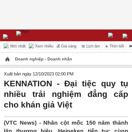
Mới nhất
Xem nhiều
💰 Giá vàng
📅 Lịch âm
☀️ Thời tiết

Doanh nghiệp - Doanh nhân
Xuất bản ngày 12/10/2023 02:00 PM
KENNATION - Đại tiệc quy tụ
nhiều trải nghiệm đẳng cấp
cho khán giả Việt
(VTC News) -
Nhân cột mốc 150 năm thành
lập thương hiệu, Heineken tiếp tục cùng