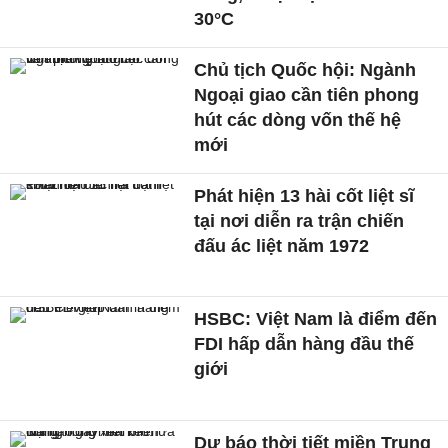
30°C
Chủ tịch Quốc hội: Ngành
Ngoại giao cần tiên phong
hút các dòng vốn thế hệ
mới
Phát hiện 13 hài cốt liệt sĩ
tại nơi diễn ra trận chiến
đấu ác liệt năm 1972
HSBC: Việt Nam là điểm đến
FDI hấp dẫn hàng đầu thế
giới
Dự báo thời tiết miền Trung