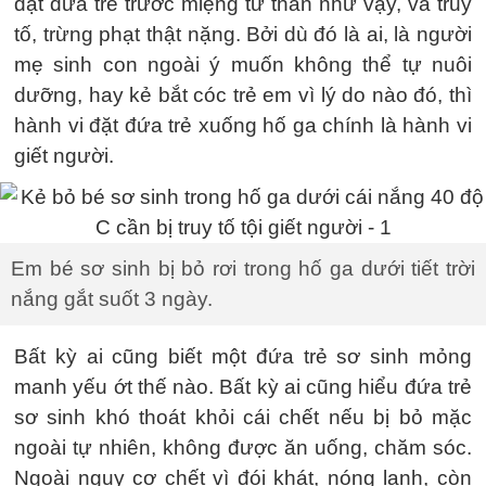
đặt đứa trẻ trước miệng tử thần như vậy, và truy
tố, trừng phạt thật nặng. Bởi dù đó là ai, là người
mẹ sinh con ngoài ý muốn không thể tự nuôi
dưỡng, hay kẻ bắt cóc trẻ em vì lý do nào đó, thì
hành vi đặt đứa trẻ xuống hố ga chính là hành vi
giết người.
Em bé sơ sinh bị bỏ rơi trong hố ga dưới tiết trời
nắng gắt suốt 3 ngày.
Bất kỳ ai cũng biết một đứa trẻ sơ sinh mỏng
manh yếu ớt thế nào. Bất kỳ ai cũng hiểu đứa trẻ
sơ sinh khó thoát khỏi cái chết nếu bị bỏ mặc
ngoài tự nhiên, không được ăn uống, chăm sóc.
Ngoài nguy cơ chết vì đói khát, nóng lạnh, còn