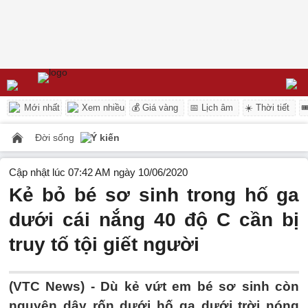
Mới nhất
Xem nhiều
💰 Giá vàng
📅 Lịch âm
☀️ Thời tiết

Đời sống
Ý kiến
Cập nhật lúc 07:42 AM ngày 10/06/2020
Kẻ bỏ bé sơ sinh trong hố ga
dưới cái nắng 40 độ C cần bị
truy tố tội giết người
(VTC News) -
Dù kẻ vứt em bé sơ sinh còn
nguyên dây rốn dưới hố ga dưới trời nóng