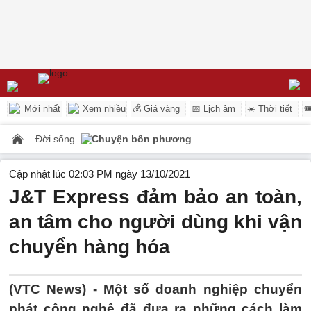
Mới nhất
Xem nhiều
💰 Giá vàng
📅 Lịch âm
☀️ Thời tiết

Đời sống
Chuyện bốn phương
Cập nhật lúc 02:03 PM ngày 13/10/2021
J&T Express đảm bảo an toàn,
an tâm cho người dùng khi vận
chuyển hàng hóa
(VTC News) -
Một số doanh nghiệp chuyển
phát công nghệ đã đưa ra những cách làm