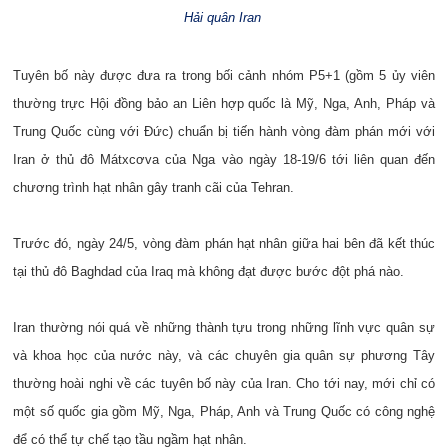
Hải quân Iran
Tuyên bố này được đưa ra trong bối cảnh nhóm P5+1 (gồm 5 ủy viên
thường trực Hội đồng bảo an Liên hợp quốc là Mỹ, Nga, Anh, Pháp và
Trung Quốc cùng với Đức) chuẩn bị tiến hành vòng đàm phán mới với
Iran ở thủ đô Mátxcơva của Nga vào ngày 18-19/6 tới liên quan đến
chương trình hạt nhân gây tranh cãi của Tehran.
Trước đó, ngày 24/5, vòng đàm phán hạt nhân giữa hai bên đã kết thúc
tại thủ đô Baghdad của Iraq mà không đạt được bước đột phá nào.
Iran thường nói quá về những thành tựu trong những lĩnh vực quân sự
và khoa học của nước này, và các chuyên gia quân sự phương Tây
thường hoài nghi về các tuyên bố này của Iran. Cho tới nay, mới chỉ có
một số quốc gia gồm Mỹ, Nga, Pháp, Anh và Trung Quốc có công nghệ
để có thể tự chế tạo tầu ngầm hạt nhân.