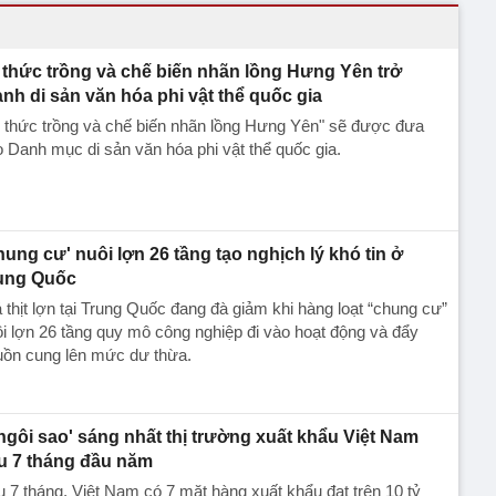
i thức trồng và chế biến nhãn lồng Hưng Yên trở
ành di sản văn hóa phi vật thể quốc gia
i thức trồng và chế biến nhãn lồng Hưng Yên" sẽ được đưa
 Danh mục di sản văn hóa phi vật thể quốc gia.
hung cư' nuôi lợn 26 tầng tạo nghịch lý khó tin ở
ung Quốc
 thịt lợn tại Trung Quốc đang đà giảm khi hàng loạt “chung cư”
i lợn 26 tầng quy mô công nghiệp đi vào hoạt động và đẩy
uồn cung lên mức dư thừa.
'ngôi sao' sáng nhất thị trường xuất khẩu Việt Nam
u 7 tháng đầu năm
 7 tháng, Việt Nam có 7 mặt hàng xuất khẩu đạt trên 10 tỷ