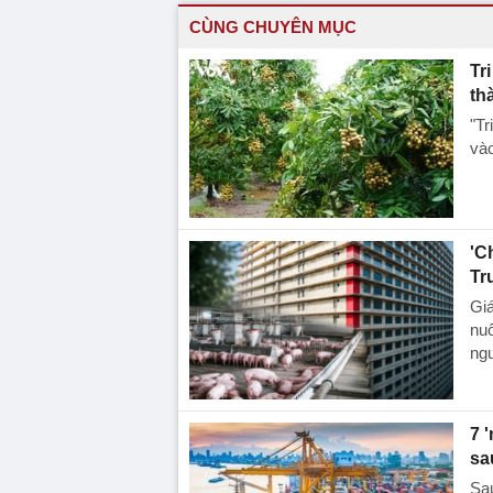
CÙNG CHUYÊN MỤC
Tr
th
"Tr
vào
'C
Tr
Giá
nuô
ng
7 
sa
Sau