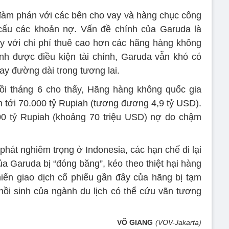
đàm phán với các bên cho vay và hàng chục công
 cấu các khoản nợ. Vấn đề chính của Garuda là
y với chi phí thuê cao hơn các hãng hàng không
ịnh được điều kiện tài chính, Garuda vẫn khó có
ay đường dài trong tương lai.
ồi tháng 6 cho thấy, Hãng hàng không quốc gia
n tới 70.000 tỷ Rupiah (tương đương 4,9 tỷ USD).
00 tỷ Rupiah (khoảng 70 triệu USD) nợ do chậm
phát nghiêm trọng ở Indonesia, các hạn chế đi lại
a Garuda bị “đóng băng”, kéo theo thiệt hại hàng
iến giao dịch cổ phiếu gần đây của hãng bị tạm
ồi sinh của ngành du lịch có thể cứu vãn tương
VÕ GIANG
(VOV-Jakarta)