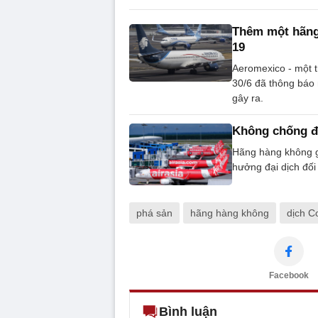
Thêm một hãng
19
Aeromexico - một 
30/6 đã thông báo
gây ra.
Không chống đỡ
Hãng hàng không g
hưởng đại dịch đối
phá sản
hãng hàng không
dịch C
Facebook
Bình luận