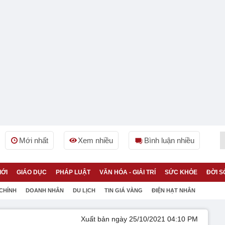
Mới nhất
Xem nhiều
Bình luận nhiều
IỚI
GIÁO DỤC
PHÁP LUẬT
VĂN HÓA - GIẢI TRÍ
SỨC KHỎE
ĐỜI S
 CHÍNH
DOANH NHÂN
DU LỊCH
TIN GIÁ VÀNG
ĐIỆN HẠT NHÂN
Xuất bản ngày 25/10/2021 04:10 PM