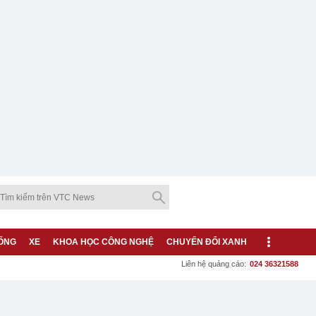
ỐNG
XE
KHOA HỌC CÔNG NGHỆ
CHUYỂN ĐỔI XANH
Liên hệ quảng cáo:
024 36321588