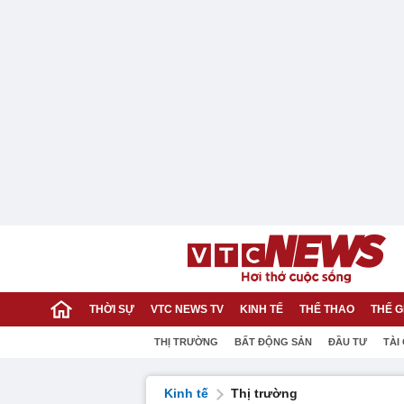
THỜI SỰ
VTC NEWS TV
KINH TẾ
THỂ THAO
THẾ G
THỊ TRƯỜNG
BẤT ĐỘNG SẢN
ĐẦU TƯ
TÀI
Kinh tế
Thị trường