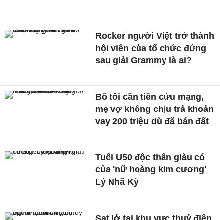
Rocker người Việt trở thành
hội viên của tổ chức đứng
sau giải Grammy là ai?
Bố tôi cần tiền cứu mạng,
mẹ vợ không chịu trả khoản
vay 200 triệu dù đã bán đất
Tuổi U50 độc thân giàu có
của 'nữ hoàng kim cương'
Lý Nhã Kỳ
Sạt lở tại khu vực thuỷ điện