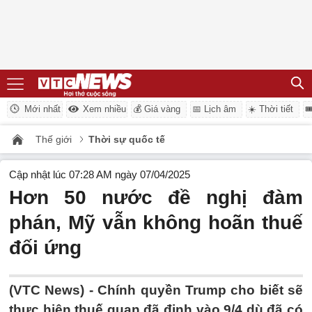
Mới nhất
Xem nhiều
💰 Giá vàng
📅 Lịch âm
☀️ Thời tiết

Thế giới
Thời sự quốc tế
Cập nhật lúc 07:28 AM ngày 07/04/2025
Hơn 50 nước đề nghị đàm
phán, Mỹ vẫn không hoãn thuế
đối ứng
(VTC News) -
Chính quyền Trump cho biết sẽ
thực hiện thuế quan đã định vào 9/4 dù đã có