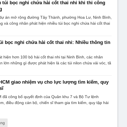
 túi bọc nghi chứa hài cốt thai nhi khi thi công
g
g dự án mở rộng đường Tây Thành, phường Hoa Lư, Ninh Bình,
g và công nhân phát hiện nhiều túi bọc nghi chứa hài cốt thai
úi bọc nghi chứa hài cốt thai nhi: Nhiều thông tin
t hiện hơn 100 bộ hài cốt thai nhi tại Ninh Bình, các nhân
 lớn những gì được phát hiện là các túi nilon chứa vải vóc, tã
HCM giao nhiệm vụ cho lực lượng tìm kiếm, quy
sĩ
 đã công bố quyết định của Quân khu 7 và Bộ Tư lệnh
, điều động cán bộ, chiến sĩ tham gia tìm kiếm, quy tập hài
áng