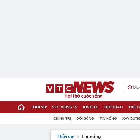
Mới
THỜI SỰ
VTC NEWS TV
KINH TẾ
THỂ THAO
THẾ G
CHÍNH TRỊ
ĐỜI SỐNG
TIN NÓNG
XÂY DỰN
Thời sự
Tin nóng