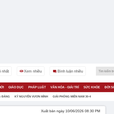
 nhất
Xem nhiều
Bình luận nhiều
IỚI
GIÁO DỤC
PHÁP LUẬT
VĂN HÓA - GIẢI TRÍ
SỨC KHỎE
ĐỜI S
G ĐẢNG
KỶ NGUYÊN VƯƠN MÌNH
GIẢI PHÓNG MIỀN NAM 30-4
Xuất bản ngày 10/06/2026 08:30 PM