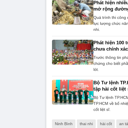
Phát hiện nhiều
mở rộng đườn
Quá trình thi côn
lực lượng chức năn
nhi.
Phát hiện 100 t
chưa chính xác
Trước thông tin phá
chứng cho biết phần
lót.
Bộ Tư lệnh TP.
tập hài cốt liệt 
Bộ Tư lệnh TP.HCM
TP.HCM về bổ nhiệm
cốt liệt sĩ.
Ninh Bình
thai nhi
hài cốt
an t