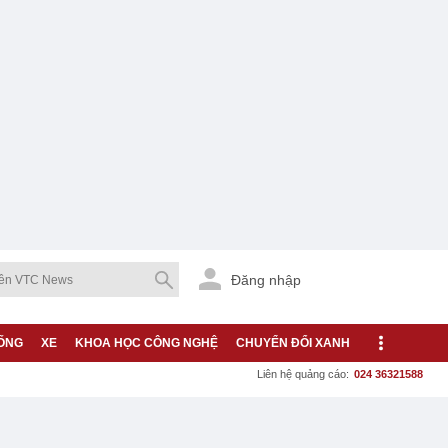
Đăng nhập
ỐNG
XE
KHOA HỌC CÔNG NGHỆ
CHUYỂN ĐỔI XANH
Liên hệ quảng cáo:
024 36321588