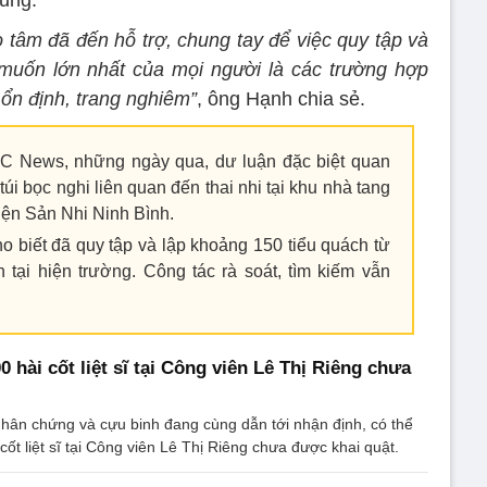
ung.
 tâm đã đến hỗ trợ, chung tay để việc quy tập và
muốn lớn nhất của mọi người là các trường hợp
 ổn định, trang nghiêm”
, ông Hạnh chia sẻ.
TC News, những ngày qua, dư luận đặc biệt quan
túi bọc nghi liên quan đến thai nhi tại khu nhà tang
iện Sản Nhi Ninh Bình.
o biết đã quy tập và lập khoảng 150 tiểu quách từ
tại hiện trường. Công tác rà soát, tìm kiếm vẫn
 hài cốt liệt sĩ tại Công viên Lê Thị Riêng chưa
ể nhân chứng và cựu binh đang cùng dẫn tới nhận định, có thể
ốt liệt sĩ tại Công viên Lê Thị Riêng chưa được khai quật.