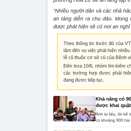
phường Hoa Lư để an táng tập tr
“Nhiều người dân và các nhà hảo
an táng diễn ra chu đáo. Mong 
được phát hiện sẽ có nơi an nghỉ
Theo thông tin trước đó của V
tâm đến vụ việc phát hiện nhiều 
lễ cũ thuộc cơ sở cũ của Bệnh v
Đến trưa 10/6, nhóm tìm kiếm ch
các trường hợp được phát hiện 
đang được tiếp tục.
Khả năng có 900
được khai quật
Ảnh tư liệu, lời k
có khoảng 900 hài c