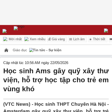
Mới nhất
Xem nhiều
💰 Giá vàng
📅 Lịch âm
☀️ Thời tiết

Giáo dục
Tin tức - Sự kiện
Cập nhật lúc 10:56 AM ngày 22/05/2026
Học sinh Ams gây quỹ xây thư
viện, hỗ trợ học tập cho trẻ em
vùng khó
(VTC News) -
Học sinh THPT Chuyên Hà Nội -
Amsterdam gây quỹ xây thư viện, hỗ trợ trẻ