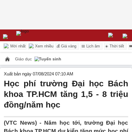
Mới nhất
Xem nhiều
💰 Giá vàng
📅 Lịch âm
☀️ Thời tiết

Giáo dục
Tuyển sinh
Xuất bản ngày 07/08/2024 07:10 AM
Học phí trường Đại học Bách
khoa TP.HCM tăng 1,5 - 8 triệu
đồng/năm học
(VTC News) -
Năm học tới, trường Đại học
Bách khoa TP.HCM dự kiến tăng mức học phí