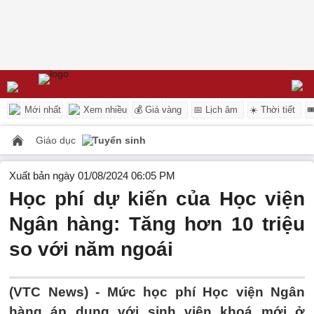
Mới nhất
Xem nhiều
💰 Giá vàng
📅 Lịch âm
☀️ Thời tiết

Giáo dục
Tuyển sinh
Xuất bản ngày 01/08/2024 06:05 PM
Học phí dự kiến của Học viện
Ngân hàng: Tăng hơn 10 triệu
so với năm ngoái
(VTC News) -
Mức học phí Học viện Ngân
hàng áp dụng với sinh viên khoá mới ở