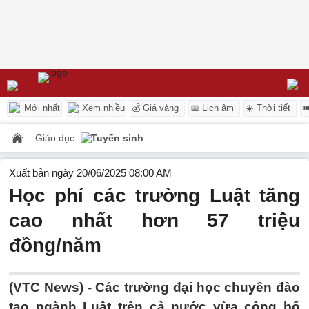
Mới nhất
Xem nhiều
💰 Giá vàng
📅 Lịch âm
☀️ Thời tiết

Giáo dục
Tuyển sinh
Xuất bản ngày 20/06/2025 08:00 AM
Học phí các trường Luật tăng
cao nhất hơn 57 triệu
đồng/năm
(VTC News) -
Các trường đại học chuyên đào
tạo ngành Luật trên cả nước vừa công bố