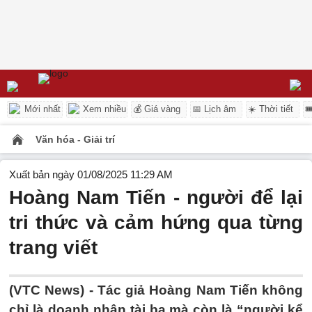
Mới nhất
Xem nhiều
💰 Giá vàng
📅 Lịch âm
☀️ Thời tiết

Văn hóa - Giải trí
Xuất bản ngày 01/08/2025 11:29 AM
Hoàng Nam Tiến - người để lại
tri thức và cảm hứng qua từng
trang viết
(VTC News) -
Tác giả Hoàng Nam Tiến không
chỉ là doanh nhân tài ba mà còn là “người kể