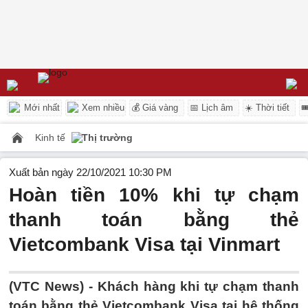
Mới nhất
Xem nhiều
💰 Giá vàng
📅 Lịch âm
☀️ Thời tiết

Kinh tế
Thị trường
Xuất bản ngày 22/10/2021 10:30 PM
Hoàn tiền 10% khi tự chạm
thanh toán bằng thẻ
Vietcombank Visa tại Vinmart
(VTC News) -
Khách hàng khi tự chạm thanh
toán bằng thẻ Vietcombank Visa tại hệ thống