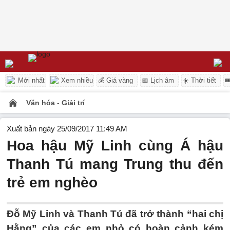
Mới nhất
Xem nhiều
💰 Giá vàng
📅 Lịch âm
☀️ Thời tiết

Văn hóa - Giải trí
Xuất bản ngày 25/09/2017 11:49 AM
Hoa hậu Mỹ Linh cùng Á hậu
Thanh Tú mang Trung thu đến
trẻ em nghèo
Đỗ Mỹ Linh và Thanh Tú đã trở thành “hai chị
Hằng” của các em nhỏ có hoàn cảnh kém