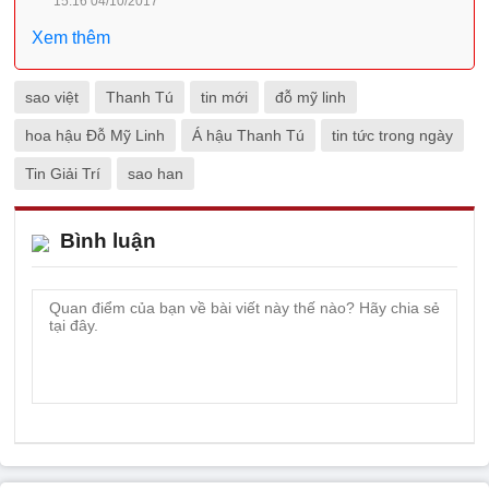
15:16 04/10/2017
Xem thêm
sao việt
Thanh Tú
tin mới
đỗ mỹ linh
hoa hậu Đỗ Mỹ Linh
Á hậu Thanh Tú
tin tức trong ngày
Tin Giải Trí
sao han
Bình luận