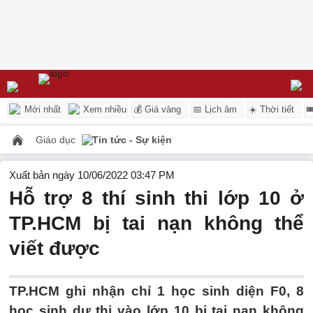
Mới nhất
Xem nhiều
💰 Giá vàng
📅 Lịch âm
☀️ Thời tiết

Giáo dục
Tin tức - Sự kiện
Xuất bản ngày 10/06/2022 03:47 PM
Hỗ trợ 8 thí sinh thi lớp 10 ở
TP.HCM bị tai nạn không thể
viết được
TP.HCM ghi nhận chỉ 1 học sinh diện F0, 8
học sinh dự thi vào lớp 10 bị tai nạn không