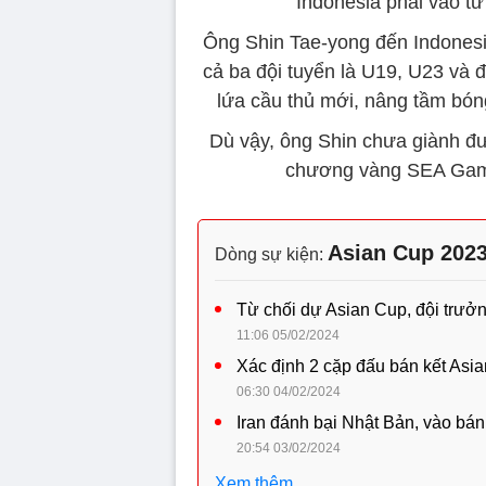
Indonesia phải vào t
Ông Shin Tae-yong đến Indones
cả ba đội tuyển là U19, U23 và 
lứa cầu thủ mới, nâng tầm bóng
Dù vậy, ông Shin chưa giành đ
chương vàng SEA Game
Asian Cup 202
Dòng sự kiện:
Từ chối dự Asian Cup, đội trưởn
11:06 05/02/2024
Xác định 2 cặp đấu bán kết Asi
06:30 04/02/2024
Iran đánh bại Nhật Bản, vào bá
20:54 03/02/2024
Xem thêm