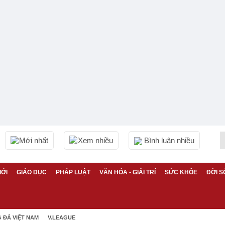
Mới nhất
Xem nhiều
Bình luận nhiều
IỚI
GIÁO DỤC
PHÁP LUẬT
VĂN HÓA - GIẢI TRÍ
SỨC KHỎE
ĐỜI S
 ĐÁ VIỆT NAM
V.LEAGUE