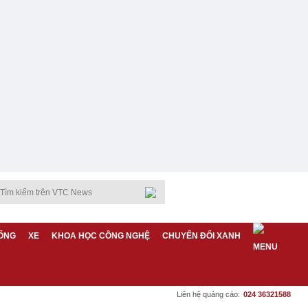
ỐNG
XE
KHOA HỌC CÔNG NGHỆ
CHUYỂN ĐỔI XANH
Liên hệ quảng cáo:
024 36321588