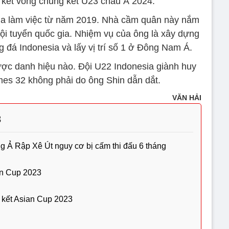
ứ kết vòng chung kết U23 châu Á 2024.
ia làm việc từ năm 2019. Nhà cầm quân này nắm
đội tuyển quốc gia. Nhiệm vụ của ông là xây dựng
 đá Indonesia và lấy vị trí số 1 ở Đông Nam Á.
ược danh hiệu nào. Đội U22 Indonesia giành huy
s 32 không phải do ông Shin dẫn dắt.
VĂN HẢI
3
g Ả Rập Xê Út nguy cơ bị cấm thi đấu 6 tháng
an Cup 2023
n kết Asian Cup 2023