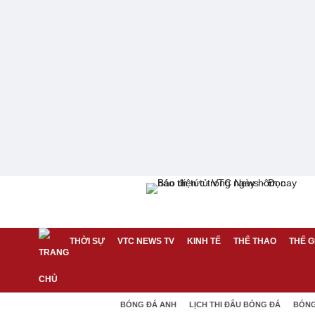
THỜI SỰ
VTC NEWS TV
KINH TẾ
THỂ THAO
THẾ G
BÓNG ĐÁ ANH
LỊCH THI ĐẤU BÓNG ĐÁ
BÓNG