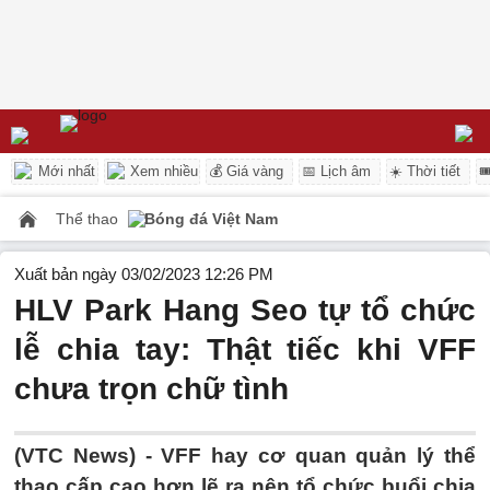
Mới nhất
Xem nhiều
💰 Giá vàng
📅 Lịch âm
☀️ Thời tiết

Thể thao
Bóng đá Việt Nam
Xuất bản ngày 03/02/2023 12:26 PM
HLV Park Hang Seo tự tổ chức
lễ chia tay: Thật tiếc khi VFF
chưa trọn chữ tình
(VTC News) -
VFF hay cơ quan quản lý thể
thao cấp cao hơn lẽ ra nên tổ chức buổi chia