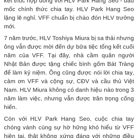
kết thúc hợp đồng với HLV Park Hang Seo - dấu
mốc chính thức chia tay. HLV Park Hang Seo
lặng lẽ nghỉ. VFF chuẩn bị chào đón HLV trưởng
mới.
7 năm trước, HLV Toshiya Miura bị sa thải nhưng
ông vẫn được mời đến dự bữa tiệc tổng kết cuối
năm của VFF. Tại đây, nhà cầm quân người
Nhật Bản được tặng chiếc bình gốm Bát Tràng
để làm kỷ niệm. Ông cũng được nói lời chia tay,
cảm ơn VFF và cộng sự, CĐV và cầu thủ Việt
Nam. HLV Miura không có danh hiệu nào trong 3
năm làm việc, nhưng vẫn được trân trọng cống
hiến.
Còn với HLV Park Hang Seo, cuộc chia tay
chóng vánh cùng sự hờ hững khó hiểu từ VFF
hiện tại, thật không xứng đáng với những điều