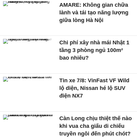
AMARE: Không gian chữa
lành và tái tạo năng lượng
giữa lòng Hà Nội
Chi phí xây nhà mái Nhật 1
tầng 3 phòng ngủ 100m²
bao nhiêu?
Tin xe 7/8: VinFast VF Wild
lộ diện, Nissan hé lộ SUV
điện NX7
Càn Long chịu thiệt thế nào
khi vua cha giấu di chiếu
truyền ngôi đến phút chót?