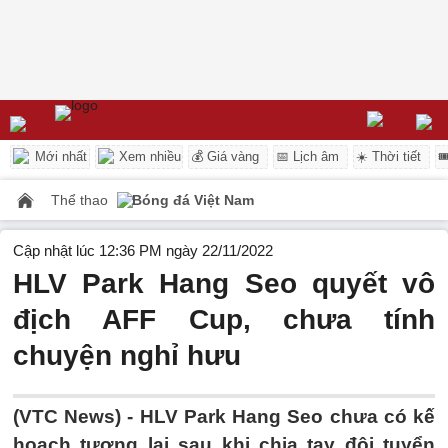
Mới nhất
Xem nhiều
💰 Giá vàng
📅 Lịch âm
☀️ Thời tiết

Thể thao
Bóng đá Việt Nam
Cập nhật lúc 12:36 PM ngày 22/11/2022
HLV Park Hang Seo quyết vô
địch AFF Cup, chưa tính
chuyện nghỉ hưu
(VTC News) -
HLV Park Hang Seo chưa có kế
hoạch tương lai sau khi chia tay đội tuyển