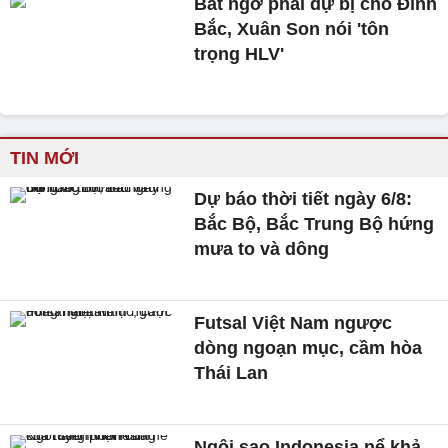
Bất ngờ phải dự bị cho Đình
Bắc, Xuân Son nói 'tôn
trọng HLV'
TIN MỚI
Dự báo thời tiết ngày 6/8:
Bắc Bộ, Bắc Trung Bộ hứng
mưa to và dông
Futsal Việt Nam ngược
dòng ngoạn mục, cầm hòa
Thái Lan
Ngôi sao Indonesia nể khả