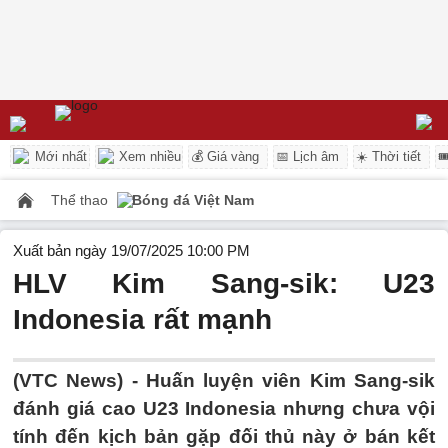
Mới nhất
Xem nhiều
💰 Giá vàng
📅 Lịch âm
☀️ Thời tiết

Thể thao
Bóng đá Việt Nam
Xuất bản ngày 19/07/2025 10:00 PM
HLV Kim Sang-sik: U23
Indonesia rất mạnh
(VTC News) -
Huấn luyện viên Kim Sang-sik
đánh giá cao U23 Indonesia nhưng chưa vội
tính đến kịch bản gặp đối thủ này ở bán kết