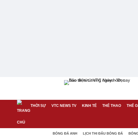
THỜI SỰ
VTC NEWS TV
KINH TẾ
THỂ THAO
THẾ G
BÓNG ĐÁ ANH
LỊCH THI ĐẤU BÓNG ĐÁ
BÓNG