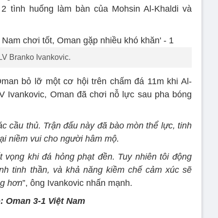
 2 tình huống làm bàn của Mohsin Al-Khaldi và
V Branko Ivankovic.
Oman bỏ lỡ một cơ hội trên chấm đá 11m khi Al-
LV Ivankovic, Oman đã chơi nỗ lực sau pha bóng
các cầu thủ. Trận đấu này đã bào mòn thể lực, tinh
lại niềm vui cho người hâm mộ.
ất vọng khi đá hỏng phạt đền. Tuy nhiên tôi động
nh tinh thần, và khả năng kiềm chế cảm xúc sẽ
ng hơn
”, ông Ivankovic nhấn mạnh.
: Oman 3-1 Việt Nam