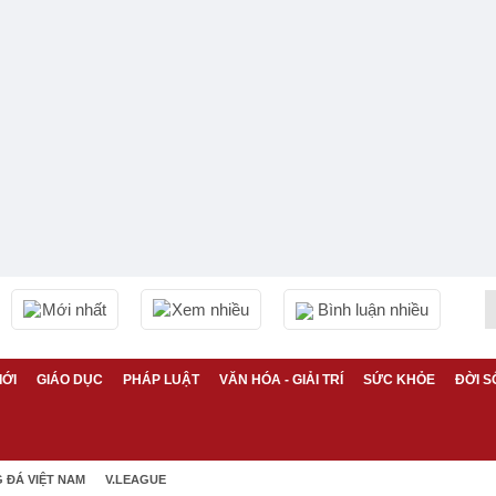
Mới nhất
Xem nhiều
Bình luận nhiều
IỚI
GIÁO DỤC
PHÁP LUẬT
VĂN HÓA - GIẢI TRÍ
SỨC KHỎE
ĐỜI S
 ĐÁ VIỆT NAM
V.LEAGUE