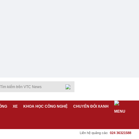
ỐNG
XE
KHOA HỌC CÔNG NGHỆ
CHUYỂN ĐỔI XANH
Liên hệ quảng cáo:
024 36321588