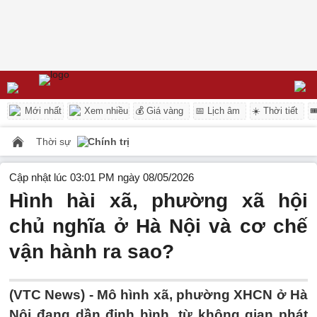
Mới nhất
Xem nhiều
💰 Giá vàng
📅 Lịch âm
☀️ Thời tiết

Thời sự
Chính trị
Cập nhật lúc 03:01 PM ngày 08/05/2026
Hình hài xã, phường xã hội
chủ nghĩa ở Hà Nội và cơ chế
vận hành ra sao?
(VTC News) -
Mô hình xã, phường XHCN ở Hà
Nội đang dần định hình, từ không gian phát