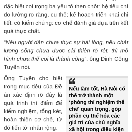
đặc biệt coi trọng ba yếu tố then chốt: hệ tiêu chí
đo lường rõ ràng, cụ thể; kế hoạch triển khai chi
tiết, có kiểm chứng; cơ chế đánh giá dựa trên kết
quả thực chất.
“
Nếu người dân chưa thực sự hài lòng, nếu chất
lượng sống chưa được cải thiện rõ rệt, thì mô
hình chưa thể coi là thành công
”, ông Đinh Công
Tuyến nói.
Ông Tuyến cho biết
trong mục tiêu của Đề
Nếu làm tốt, Hà Nội có
án xác định rõ đây là
thể trở thành một
‘phòng thí nghiệm thể
quá trình thí điểm để
chế’ quan trọng, góp
kiểm nghiệm, tổng kết,
phần cụ thể hóa các
hoàn thiện cơ chế, từ
giá trị của chủ nghĩa
đó tiến tới nhân rộng.
xã hội trong điều kiện