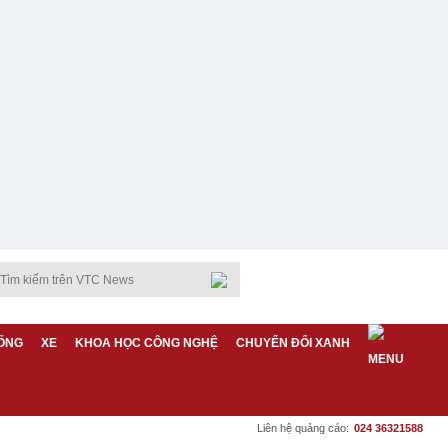
ỐNG
XE
KHOA HỌC CÔNG NGHỆ
CHUYỂN ĐỔI XANH
Liên hệ quảng cáo:
024 36321588