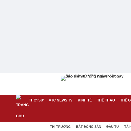
THỜI SỰ
VTC NEWS TV
KINH TẾ
THỂ THAO
THẾ G
THỊ TRƯỜNG
BẤT ĐỘNG SẢN
ĐẦU TƯ
TÀI