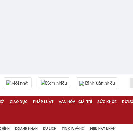
Mới nhất
Xem nhiều
Bình luận nhiều
IỚI
GIÁO DỤC
PHÁP LUẬT
VĂN HÓA - GIẢI TRÍ
SỨC KHỎE
ĐỜI S
 CHÍNH
DOANH NHÂN
DU LỊCH
TIN GIÁ VÀNG
ĐIỆN HẠT NHÂN