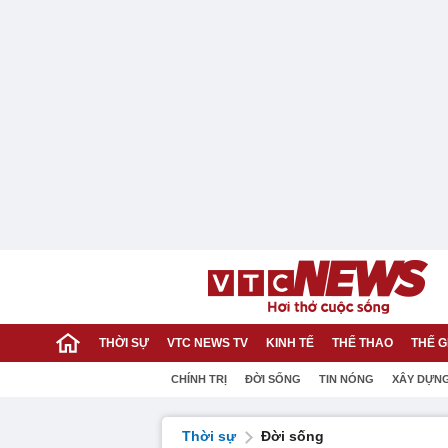
THỜI SỰ
VTC NEWS TV
KINH TẾ
THỂ THAO
THẾ G
CHÍNH TRỊ
ĐỜI SỐNG
TIN NÓNG
XÂY DỰN
Thời sự
Đời sống