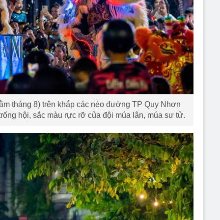
Rằm tháng 8) trên khắp các nẻo đường TP Quy Nhơn
trống hội, sắc màu rực rỡ của đội múa lân, múa sư tử.