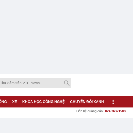
ỐNG
XE
KHOA HỌC CÔNG NGHỆ
CHUYỂN ĐỔI XANH
Liên hệ quảng cáo:
024 36321588