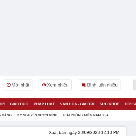
Mới nhất
Xem nhiều
Bình luận nhiều
IỚI
GIÁO DỤC
PHÁP LUẬT
VĂN HÓA - GIẢI TRÍ
SỨC KHỎE
ĐỜI S
G ĐẢNG
KỶ NGUYÊN VƯƠN MÌNH
GIẢI PHÓNG MIỀN NAM 30-4
Xuất bản ngày 28/09/2023 12:13 PM