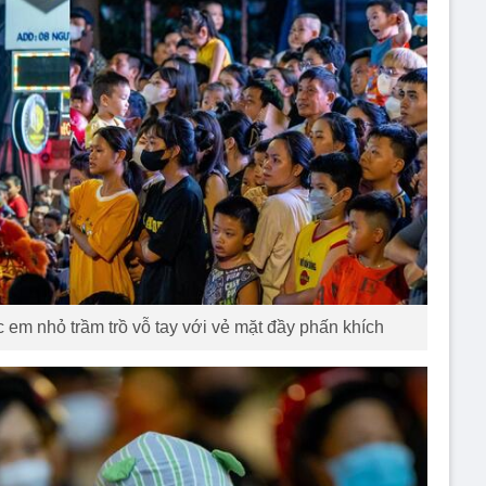
 em nhỏ trầm trồ vỗ tay với vẻ mặt đầy phấn khích