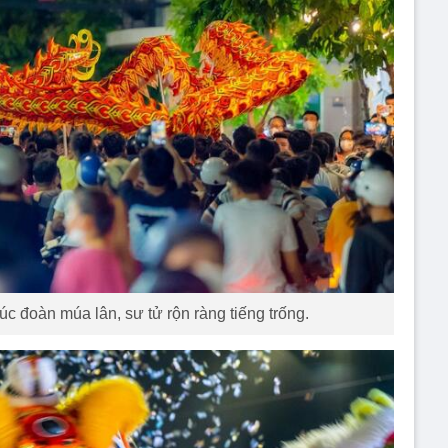
lúc đoàn múa lân, sư tử rộn ràng tiếng trống.