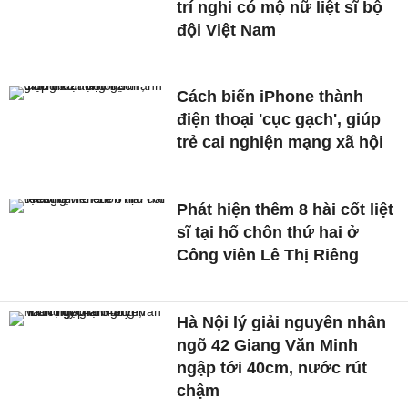
trí nghi có mộ nữ liệt sĩ bộ
đội Việt Nam
Cách biến iPhone thành
điện thoại 'cục gạch', giúp
trẻ cai nghiện mạng xã hội
Phát hiện thêm 8 hài cốt liệt
sĩ tại hố chôn thứ hai ở
Công viên Lê Thị Riêng
Hà Nội lý giải nguyên nhân
ngõ 42 Giang Văn Minh
ngập tới 40cm, nước rút
chậm