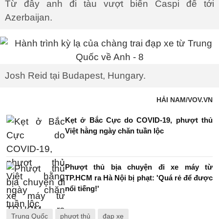
Từ đây anh đi tàu vượt biển Caspi để tới
Azerbaijan.
Josh Reid tại Budapest, Hungary.
HẢI NAM/VOV.VN
Kẹt ở Bắc Cực do COVID-19, phượt thủ
Việt hằng ngày chăn tuần lộc
Phượt thủ bịa chuyện đi xe máy từ
TP.HCM ra Hà Nội bị phạt: 'Quá rẻ để được
nổi tiếng!'
Trung Quốc
phượt thủ
đạp xe