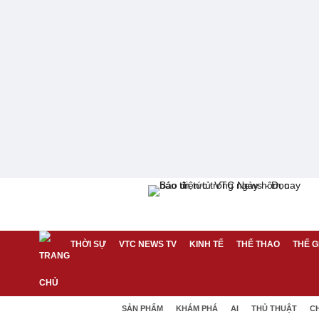
THỜI SỰ
VTC NEWS TV
KINH TẾ
THỂ THAO
THẾ G
SẢN PHẨM
KHÁM PHÁ
AI
THỦ THUẬT
C