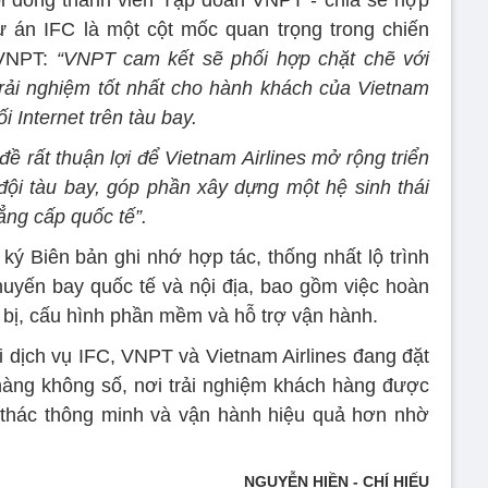
i đồng thành viên Tập đoàn VNPT - chia sẻ hợp
dự án IFC là một cột mốc quan trọng trong chiến
 VNPT:
“VNPT cam kết sẽ phối hợp chặt chẽ với
trải nghiệm tốt nhất cho hành khách của Vietnam
i Internet trên tàu bay.
đề rất thuận lợi để Vietnam Airlines mở rộng triển
 đội tàu bay, góp phần xây dựng một hệ sinh thái
ẳng cấp quốc tế”.
ký Biên bản ghi nhớ hợp tác, thống nhất lộ trình
chuyến bay quốc tế và nội địa, bao gồm việc hoàn
iết bị, cấu hình phần mềm và hỗ trợ vận hành.
i dịch vụ IFC, VNPT và Vietnam Airlines đang đặt
hàng không số, nơi trải nghiệm khách hàng được
 thác thông minh và vận hành hiệu quả hơn nhờ
NGUYỄN HIỀN - CHÍ HIẾU