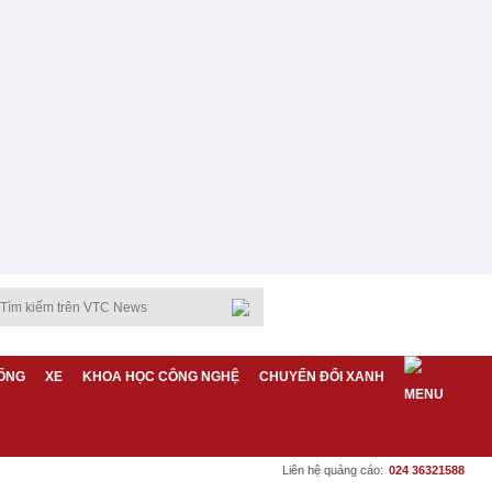
ỐNG
XE
KHOA HỌC CÔNG NGHỆ
CHUYỂN ĐỔI XANH
Liên hệ quảng cáo:
024 36321588