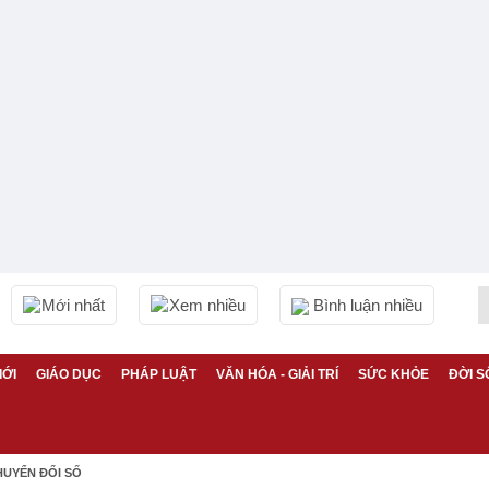
Mới nhất
Xem nhiều
Bình luận nhiều
IỚI
GIÁO DỤC
PHÁP LUẬT
VĂN HÓA - GIẢI TRÍ
SỨC KHỎE
ĐỜI S
HUYỂN ĐỔI SỐ