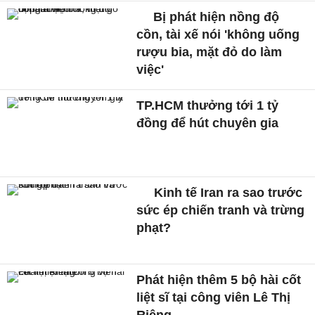
Tổng Bí thư, Chủ tịch nước
Tô Lâm tiếp Bộ trưởng Bộ
Đất đai, Cơ sở hạ tầng và
Giao thông Hàn Quốc
Tập đoàn của tỷ phú
Phương Thảo sắp làm
metro đi ngầm qua sân bay
Tân Sơn Nhất
Thành Lập Ban Chỉ đạo
Trung ương về tổng kết
thực tiễn, nghiên cứu sửa
Điều lệ Đảng