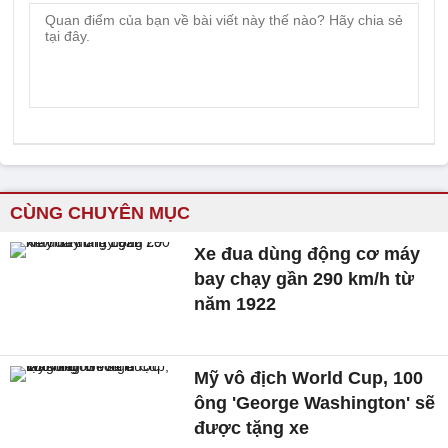
BẢO LINH/VOV.VN
Lời cam kết và dự án phi thường của
Rolls-Royce