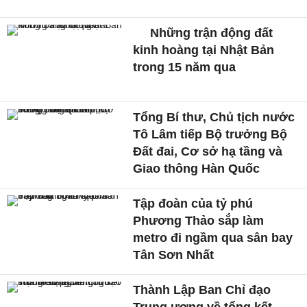
CÙNG CHUYÊN MỤC
Xe đua dùng động cơ máy
bay chạy gần 290 km/h từ
năm 1922
Mỹ vô địch World Cup, 100
ông 'George Washington' sẽ
được tặng xe
Khi huyền thoại F1 Lewis
Hamilton 'đổi gió' với văn