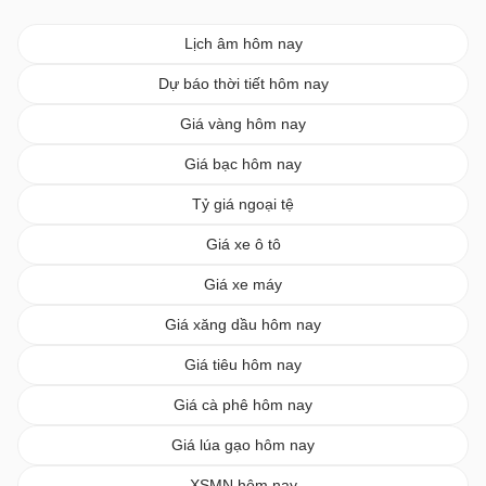
TP.HCM thưởng tới 1 tỷ
đồng để hút chuyên gia
Kinh tế Iran ra sao trước
sức ép chiến tranh và trừng
phạt?
Phát hiện thêm 5 bộ hài cốt
liệt sĩ tại công viên Lê Thị
Riêng
Iran hé lộ danh tính Tướng
không quân tử nạn khi lái