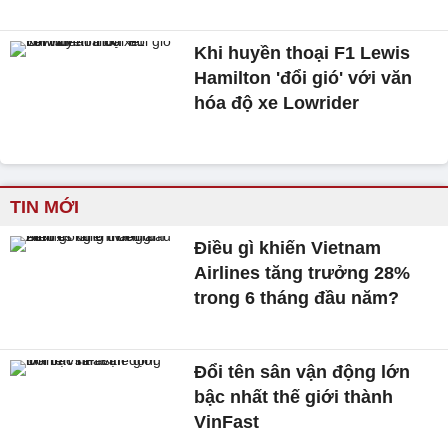
Rolls-Royce làm từ bìa carton của bạn trẻ
Việt lên báo nước ngoài
Rolls-Royce sắp sản xuất xe siêu sang
chạy điện
xe điện
Rolls-Royce
ô tô điện
Rolls-Royce Spectre
xe điện của Rolls-Royce
Bình luận