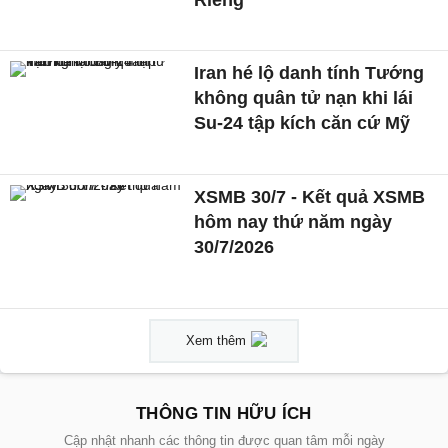
Cháy xe khách trên đường
Hồ Chí Minh, hành khách
may mắn thoát hiểm
Tổng Bí thư, Chủ tịch nước:
Chuyển từ lao động giản
đơn sang lao động sáng tạo
Mỹ không kích Iran, tuyên
bố hơn 50.000 quân sẵn
sàng chiến đấu
Bị phát hiện nồng độ
cồn, tài xế nói 'không uống
rượu bia, mặt đỏ do làm
việc'