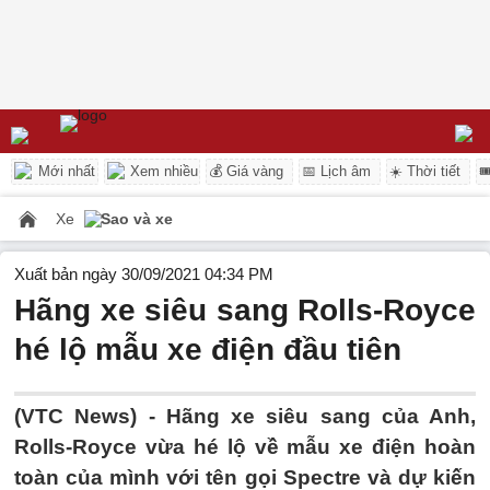
Mới nhất
Xem nhiều
💰 Giá vàng
📅 Lịch âm
☀️ Thời tiết

Xe
Sao và xe
Xuất bản ngày 30/09/2021 04:34 PM
Hãng xe siêu sang Rolls-Royce
hé lộ mẫu xe điện đầu tiên
(VTC News) -
Hãng xe siêu sang của Anh,
Rolls-Royce vừa hé lộ về mẫu xe điện hoàn
toàn của mình với tên gọi Spectre và dự kiến