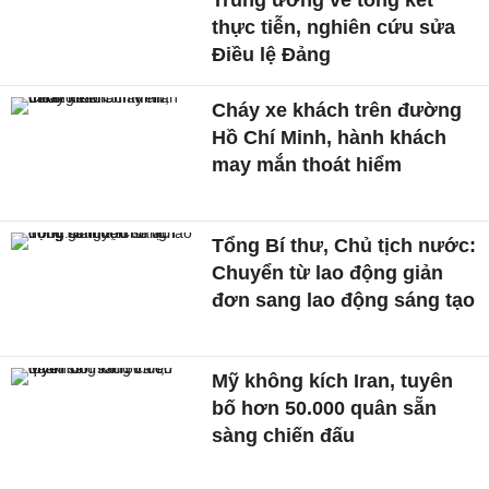
hóa độ xe Lowrider
TIN MỚI
Điều gì khiến Vietnam
Airlines tăng trưởng 28%
trong 6 tháng đầu năm?
Đổi tên sân vận động lớn
bậc nhất thế giới thành
VinFast
Những trận động đất
kinh hoàng tại Nhật Bản
trong 15 năm qua