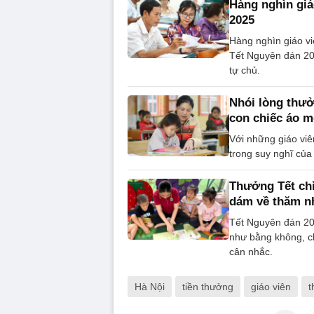
Hàng nghìn giá
2025
Hàng nghìn giáo v
Tết Nguyên đán 20
tự chủ.
Nhói lòng thưở
con chiếc áo m
Với những giáo viê
trong suy nghĩ của
Thưởng Tết chỉ
dám về thăm n
Tết Nguyên đán 202
như bằng không, ch
cân nhắc.
Hà Nội
tiền thưởng
giáo viên
t