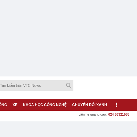
ỐNG
XE
KHOA HỌC CÔNG NGHỆ
CHUYỂN ĐỔI XANH
Liên hệ quảng cáo:
024 36321588