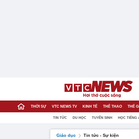
THỜI SỰ
VTC NEWS TV
KINH TẾ
THỂ THAO
THẾ G
TIN TỨC
DU HỌC
TUYỂN SINH
HỌC TIẾNG
Giáo dục
Tin tức - Sự kiện