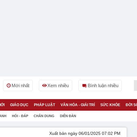
Mới nhất
Xem nhiều
Bình luận nhiều
IỚI
GIÁO DỤC
PHÁP LUẬT
VĂN HÓA - GIẢI TRÍ
SỨC KHỎE
ĐỜI S
 ANH
HỎI - ĐÁP
CHÂN DUNG
DIỄN ĐÀN
Xuất bản ngày 06/01/2025 07:02 PM