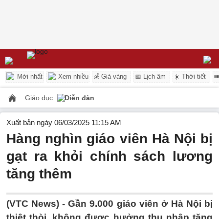
Mới nhất
Xem nhiều
💰 Giá vàng
📅 Lịch âm
☀️ Thời tiết

Giáo dục
Diễn đàn
Xuất bản ngày 06/03/2025 11:15 AM
Hàng nghìn giáo viên Hà Nội bị
gạt ra khỏi chính sách lương
tăng thêm
(VTC News) -
Gần 9.000 giáo viên ở Hà Nội bị
thiệt thòi, không được hưởng thu nhập tăng