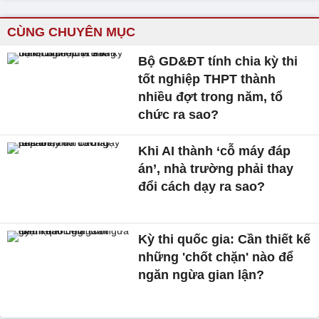
CÙNG CHUYÊN MỤC
Bộ GD&ĐT tính chia kỳ thi
tốt nghiệp THPT thành
nhiều đợt trong năm, tổ
chức ra sao?
Khi AI thành ‘cỗ máy đáp
án’, nhà trường phải thay
đổi cách dạy ra sao?
Kỳ thi quốc gia: Cần thiết kế
những 'chốt chặn' nào để
ngăn ngừa gian lận?