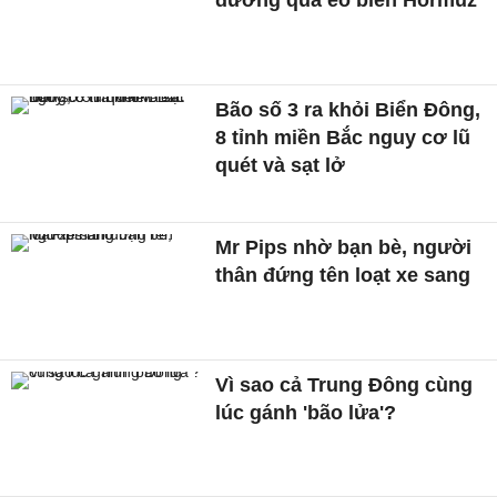
đường qua eo biển Hormuz
Bão số 3 ra khỏi Biển Đông,
8 tỉnh miền Bắc nguy cơ lũ
quét và sạt lở
Mr Pips nhờ bạn bè, người
thân đứng tên loạt xe sang
Vì sao cả Trung Đông cùng
lúc gánh 'bão lửa'?