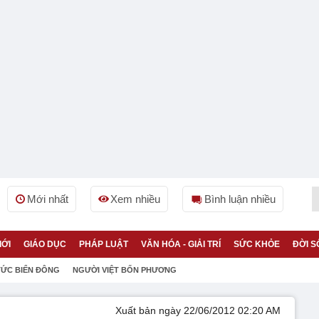
Mới nhất
Xem nhiều
Bình luận nhiều
IỚI
GIÁO DỤC
PHÁP LUẬT
VĂN HÓA - GIẢI TRÍ
SỨC KHỎE
ĐỜI S
TỨC BIỂN ĐÔNG
NGƯỜI VIỆT BỐN PHƯƠNG
Xuất bản ngày 22/06/2012 02:20 AM