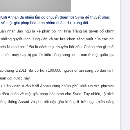
 Kofi Annan đã nhiều lần có chuyến thăm tới Syria để thuyết phục
 về một giải pháp hòa bình nhằm chấm dứt xung đột
ân nhân đào ngũ là kẻ phản bội thì Nhà Trắng lại tuyên bố chính
những quyết định đúng đắn và sự lựa chọn sáng suốt của các phi
oria Nuland nói: ‘ Đó là cách mọi chuyện bắt đầu. Chẳng còn gì phải
chiếc máy bay trị giá 25 triệu bảng sang xin tị nạn ở một quốc gia
ào tháng 3/2011, đã có hơn 100.000 người di tản sang Jordan lánh
quân đội nước này.
 sứ Liên đoàn Ả-rập Kofi Annan cùng chính phủ nhiều nước phương
 đàm phán về một giải pháp hòa bình cho Syria. Tuy nhiên, lộ trình
Tổng thống Assad và phe nối dậy gặp không ít trở ngại khiến căng