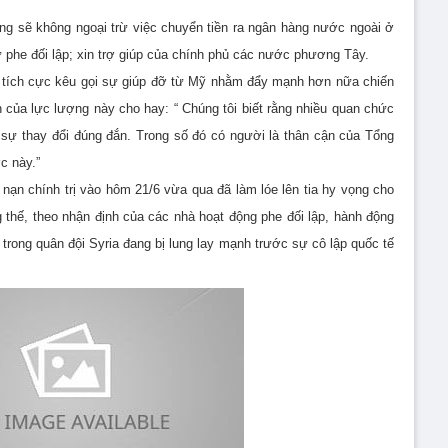
ng sẽ không ngoại trừ việc chuyển tiền ra ngân hàng nước ngoài ở
ử phe đối lập; xin trợ giúp của chính phủ các nước phương Tây.
g tích cực kêu gọi sự giúp đỡ từ Mỹ nhằm đẩy mạnh hơn nữa chiến
n của lực lượng này cho hay: “ Chúng tôi biết rằng nhiều quan chức
t sự thay đổi đúng đắn. Trong số đó có người là thân cận của Tổng
c này.”
ị nạn chính trị vào hôm 21/6 vừa qua đã làm lóe lên tia hy vọng cho
thế, theo nhận định của các nhà hoạt động phe đối lập, hành động
 trong quân đội Syria đang bị lung lay mạnh trước sự cô lập quốc tế