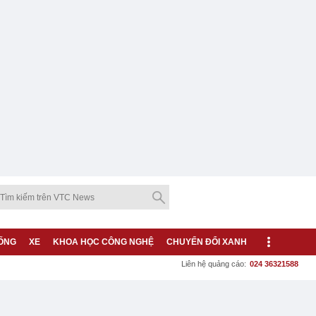
ỐNG
XE
KHOA HỌC CÔNG NGHỆ
CHUYỂN ĐỔI XANH
Liên hệ quảng cáo:
024 36321588