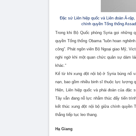
Đặc sứ Liên hiệp quốc và Liên đoàn Ả-rập,
chính quyền Tổng thống Assad
Trong khi Bộ Quốc phòng Syria gọi những qu
quyền Tổng thống Obama “luôn hoan nghênh 
công”. Phát ngôn viên Bộ Ngoại giao Mỹ, Vict
nghi ngờ khi một quan chức quân sự dám lái 
khác.“
Kể từ khi xung đột nội bộ ở Syria bùng nổ v
nạn, bao gồm nhiều binh sĩ thuộc lực lượng 
Hiện, Liên hiệp quốc và phái đoàn của đặc
Tây vẫn đang nỗ lực nhằm thúc đẩy tiến trình
kết thúc xung đột nội bộ giữa chính quyền 
thẳng tiếp tục leo thang.
Hạ Giang