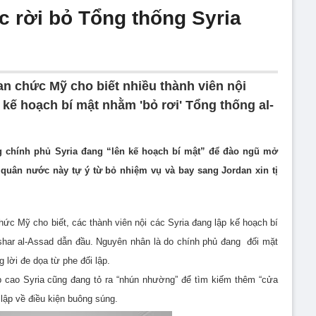
c rời bỏ Tổng thống Syria
n chức Mỹ cho biết nhiều thành viên nội
 kế hoạch bí mật nhằm 'bỏ rơi' Tổng thống al-
ng chính phủ Syria đang “lên kế hoạch bí mật” để đào ngũ mở
 quân nước này tự ý từ bỏ nhiệm vụ và bay sang Jordan xin tị
hức Mỹ cho biết, các thành viên nội các Syria đang lập kế hoạch bí
shar al-Assad dẫn đầu. Nguyên nhân là do chính phủ đang đối mặt
 lời đe dọa từ phe đối lập.
 cao Syria cũng đang tỏ ra “nhún nhường” để tìm kiếm thêm “cửa
 lập về điều kiện buông súng.