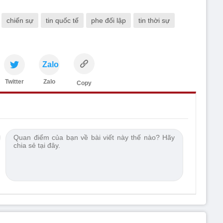
chiến sự
tin quốc tế
phe đối lập
tin thời sự
Zalo
Twitter
Zalo
Copy