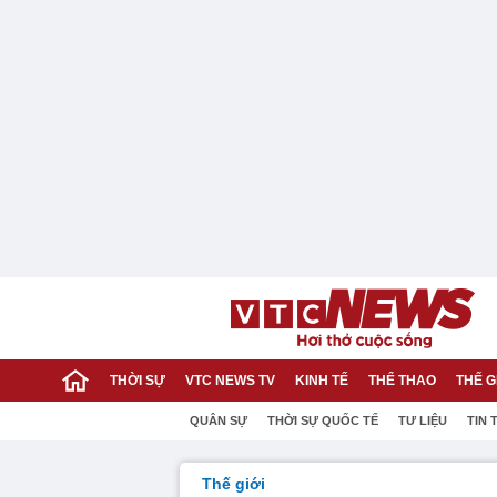
THỜI SỰ
VTC NEWS TV
KINH TẾ
THỂ THAO
THẾ G
QUÂN SỰ
THỜI SỰ QUỐC TẾ
TƯ LIỆU
TIN 
Thế giới