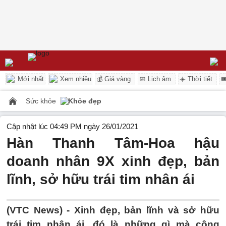
Mới nhất
Xem nhiều
💰 Giá vàng
📅 Lịch âm
☀️ Thời tiết

Sức khỏe
Khỏe đẹp
Cập nhật lúc 04:49 PM ngày 26/01/2021
Hàn Thanh Tâm-Hoa hậu
doanh nhân 9X xinh đẹp, bản
lĩnh, sở hữu trái tim nhân ái
(VTC News) -
Xinh đẹp, bản lĩnh và sở hữu
trái tim nhân ái, đó là những gì mà công