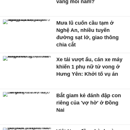
vàng mỗi năm?
Mưa lũ cuốn cầu tạm ở
Nghệ An, nhiều tuyến
đường sạt lở, giao thông
chia cắt
Xe tải vượt ẩu, cán xe máy
khiến 1 phụ nữ tử vong ở
Hưng Yên: Khởi tố vụ án
Bắt giam kẻ đánh đập con
riêng của 'vợ hờ' ở Đồng
Nai