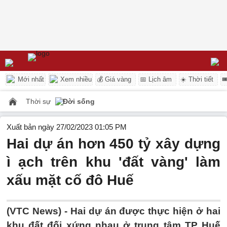
Mới nhất
Xem nhiều
💰 Giá vàng
📅 Lịch âm
☀️ Thời tiết

Thời sự
Đời sống
Xuất bản ngày 27/02/2023 01:05 PM
Hai dự án hơn 450 tỷ xây dựng
ì ạch trên khu 'đất vàng' làm
xấu mặt cố đô Huế
(VTC News) -
Hai dự án được thực hiện ở hai
khu đất đối xứng nhau ở trung tâm TP Huế