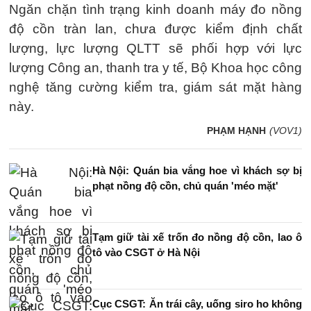
Ngăn chặn tình trạng kinh doanh máy đo nồng
độ cồn tràn lan, chưa được kiểm định chất
lượng, lực lượng QLTT sẽ phối hợp với lực
lượng Công an, thanh tra y tế, Bộ Khoa học công
nghệ tăng cường kiểm tra, giám sát mặt hàng
này.
PHẠM HẠNH
(VOV1)
Hà Nội: Quán bia vắng hoe vì khách sợ bị
phạt nồng độ cồn, chủ quán 'méo mặt'
Tạm giữ tài xế trốn đo nồng độ cồn, lao ô
tô vào CSGT ở Hà Nội
Cục CSGT: Ăn trái cây, uống siro ho không