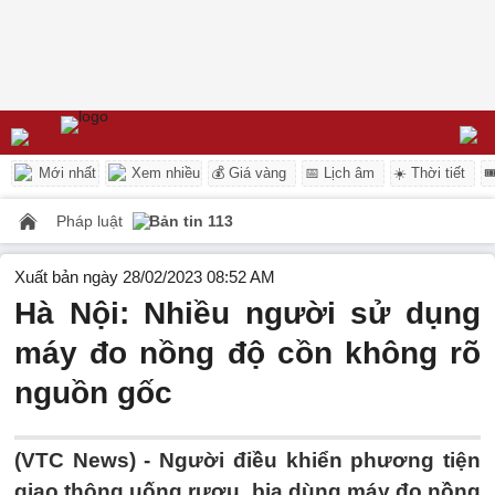
Mới nhất
Xem nhiều
💰 Giá vàng
📅 Lịch âm
☀️ Thời tiết

Pháp luật
Bản tin 113
Xuất bản ngày 28/02/2023 08:52 AM
Hà Nội: Nhiều người sử dụng
máy đo nồng độ cồn không rõ
nguồn gốc
(VTC News) -
Người điều khiển phương tiện
giao thông uống rượu, bia dùng máy đo nồng