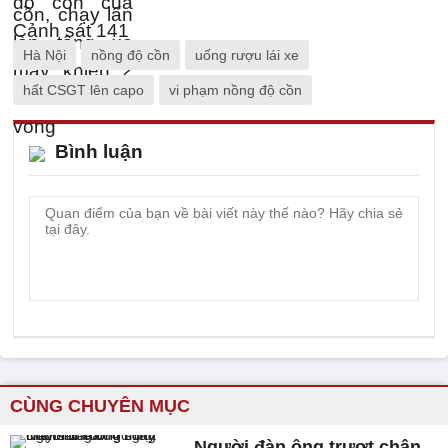
Hà Nội
nồng độ cồn
uống rượu lái xe
hất CSGT lên capo
vi phạm nồng độ cồn
Bình luận
CÙNG CHUYÊN MỤC
Người đàn ông trượt chân