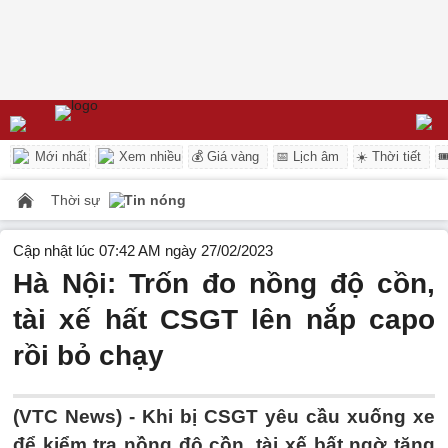
Mới nhất
Xem nhiều
💰 Giá vàng
📅 Lịch âm
☀️ Thời tiết

Thời sự
Tin nóng
Cập nhật lúc 07:42 AM ngày 27/02/2023
Hà Nội: Trốn đo nồng độ cồn,
tài xế hất CSGT lên nắp capo
rồi bỏ chạy
(VTC News) -
Khi bị CSGT yêu cầu xuống xe
để kiểm tra nồng độ cồn, tài xế bất ngờ tăng