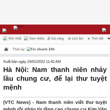
Mới nhất
Xem nhiều
💰 Giá vàng
📅 Lịch âm
☀️ Thời tiết

Thời sự
Tin nhanh 24h
Xuất bản ngày 24/01/2022 11:42 AM
Hà Nội: Nam thanh niên nhảy
lầu chung cư, để lại thư tuyệt
mệnh
(VTC News) -
Nam thanh niên viết thư tuyệt
mệnh rồi nhảy từ tầng cao chung cư Kim Văn