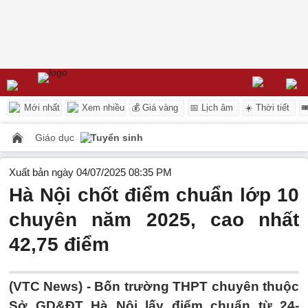
Mới nhất
Xem nhiều
💰 Giá vàng
📅 Lịch âm
☀️ Thời tiết

Giáo dục
Tuyển sinh
Xuất bản ngày 04/07/2025 08:35 PM
Hà Nội chốt điểm chuẩn lớp 10
chuyên năm 2025, cao nhất
42,75 điểm
(VTC News) -
Bốn trường THPT chuyên thuộc
Sở GD&ĐT Hà Nội lấy điểm chuẩn từ 24-