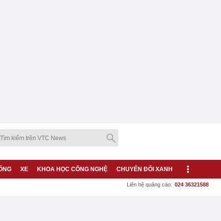
ỐNG
XE
KHOA HỌC CÔNG NGHỆ
CHUYỂN ĐỔI XANH
Liên hệ quảng cáo:
024 36321588