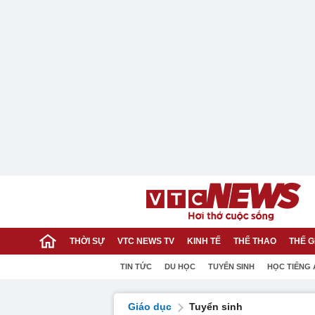
THỜI SỰ
VTC NEWS TV
KINH TẾ
THỂ THAO
THẾ G
TIN TỨC
DU HỌC
TUYỂN SINH
HỌC TIẾNG
Giáo dục
Tuyển sinh