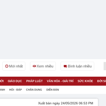
Mới nhất
Xem nhiều
Bình luận nhiều
IỚI
GIÁO DỤC
PHÁP LUẬT
VĂN HÓA - GIẢI TRÍ
SỨC KHỎE
ĐỜI S
 ANH
HỎI - ĐÁP
CHÂN DUNG
DIỄN ĐÀN
Xuất bản ngày 24/05/2026 06:53 PM