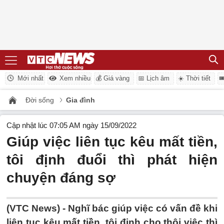
Mới nhất
Xem nhiều
💰 Giá vàng
📅 Lịch âm
☀️ Thời tiết

Đời sống
Gia đình
Cập nhật lúc 07:05 AM ngày 15/09/2022
Giúp việc liên tục kêu mất tiền,
tôi định đuổi thì phát hiện
chuyện đáng sợ
(VTC News) -
Nghĩ bác giúp việc có vấn đề khi
liên tục kêu mất tiền, tôi định cho thôi việc thì