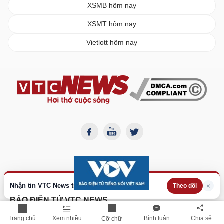
XSMB hôm nay
XSMT hôm nay
Vietlott hôm nay
Nhận tin VTC News trên Google
×
Theo dõi
BÁO ĐIỆN TỬ VTC NEWS
Cơ quan chủ quản:
Đài Tiếng nói Việt Nam
Trang chủ
Xem nhiều
Bình luận
Chia sẻ
Cỡ chữ