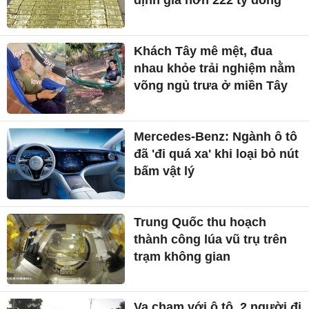
định giá hơn 222 tỷ đồng
Khách Tây mê mệt, đua
nhau khỏe trải nghiệm nằm
võng ngủ trưa ở miền Tây
Mercedes-Benz: Ngành ô tô
đã 'đi quá xa' khi loại bỏ nút
bấm vật lý
Trung Quốc thu hoạch
thành công lúa vũ trụ trên
trạm không gian
Va chạm với ô tô, 2 người đi