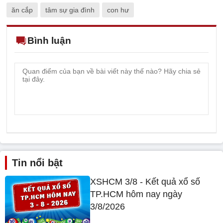
ăn cắp
tâm sự gia đình
con hư
Bình luận
Tin nổi bật
XSHCM 3/8 - Kết quả xổ số
TP.HCM hôm nay ngày
3/8/2026