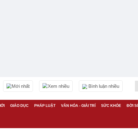
Mới nhất
Xem nhiều
Bình luận nhiều
IỚI
GIÁO DỤC
PHÁP LUẬT
VĂN HÓA - GIẢI TRÍ
SỨC KHỎE
ĐỜI S