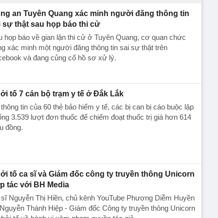
ng an Tuyên Quang xác minh người đăng thông tin
i sự thật sau họp báo thi cử
 họp báo về gian lận thi cử ở Tuyên Quang, cơ quan chức
g xác minh một người đăng thông tin sai sự thật trên
cebook và đang củng cố hồ sơ xử lý.
ởi tố 7 cán bộ trạm y tế ở Đắk Lắk
thông tin của 60 thẻ bảo hiểm y tế, các bị can bị cáo buộc lập
ng 3.539 lượt đơn thuốc để chiếm đoạt thuốc trị giá hơn 614
ệu đồng.
ởi tố ca sĩ và Giám đốc công ty truyền thông Unicorn
p tác với BH Media
 sĩ Nguyễn Thị Hiền, chủ kênh YouTube Phương Diễm Huyền
 Nguyễn Thành Hiệp - Giám đốc Công ty truyền thông Unicorn