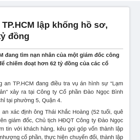
 TP.HCM lập khống hồ sơ,
tỷ đồng
 đang tìm nạn nhân của một giám đốc công
 để chiếm đoạt hơn 62 tỷ đồng của các cổ
 an TP.HCM đang điều tra vụ án hình sự “Lạm
sản” xảy ra tại Công ty Cổ phần Đào Ngọc Bình
hỉ tại phường 5, Quận 4.
g an xác định ông Thái Khắc Hoàng (52 tuổi, quê
uyên giám đốc, Chủ tịch HĐQT Công ty Đào Ngọc
m tin với khách hàng, kêu gọi góp vốn thành lập
 nhượng cổ phần, thực hiện chuyển đổi, thành lập