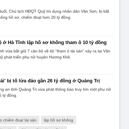
tuổi, Chủ tịch HĐQT Quỹ tín dụng nhân dân Vân Sơn, bị bắt
hống hồ sơ, chiếm đoạt hơn 20 tỷ đồng.
ộ ở Hà Tĩnh lập hồ sơ khống tham ô 10 tỷ đồng
h vừa bắt giữ 7 cán bộ về tội “tham ô tài sản” xảy ra tại Văn
uỹ phát triển phụ nữ huyện Hương Khê.
ái' bị tố lừa đảo gần 26 tỷ đồng ở Quảng Trị
 an tỉnh Quảng Trị vừa phát thông báo truy tìm một phụ nữ
6 tỷ đồng.
o chiếm đoạt tài sản
lập hồ sơ khống