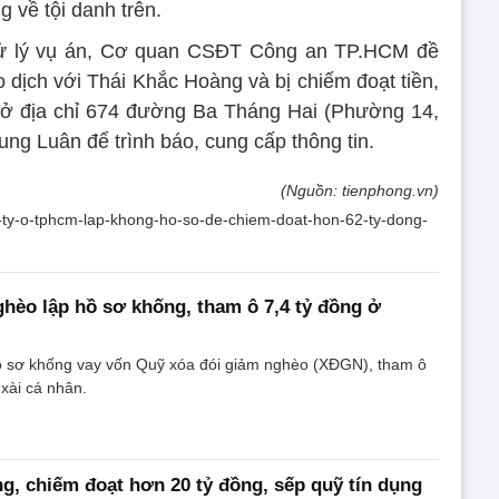
 về tội danh trên.
 xử lý vụ án, Cơ quan CSĐT Công an TP.HCM đề
o dịch với Thái Khắc Hoàng và bị chiếm đoạt tiền,
ở ở địa chỉ 674 đường Ba Tháng Hai (Phường 14,
ung Luân để trình báo, cung cấp thông tin.
(Nguồn: tienphong.vn)
g-ty-o-tphcm-lap-khong-ho-so-de-chiem-doat-hon-62-ty-dong-
hèo lập hồ sơ khống, tham ô 7,4 tỷ đồng ở
ồ sơ khống vay vốn Quỹ xóa đói giảm nghèo (XĐGN), tham ô
 xài cá nhân.
g, chiếm đoạt hơn 20 tỷ đồng, sếp quỹ tín dụng