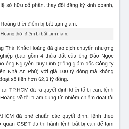
lệ sở hữu cổ phần, thay đổi đăng ký kinh doanh,
Hoàng thời điểm bị bắt tạm giam.
ông Thái Khắc Hoàng đã giao dịch chuyển nhượng
ghiệp (bao gồm 4 thửa đất của ông Đào Ngọc
ho ông Nguyễn Duy Linh (Tổng giám đốc Công ty
iển Nhà An Phú) với giá 100 tỷ đồng mà không
oạt số tiền hơn 62,3 tỷ đồng.
n TP.HCM đã ra quyết định khởi tố bị can, lệnh
 Hoàng về tội “Lạm dụng tín nhiệm chiếm đoạt tài
.HCM đã phê chuẩn các quyết định, lệnh theo
 quan CSĐT đã thi hành lệnh bắt bị can để tạm