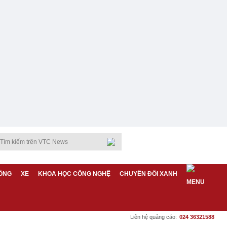
ỐNG
XE
KHOA HỌC CÔNG NGHỆ
CHUYỂN ĐỔI XANH
Liên hệ quảng cáo:
024 36321588