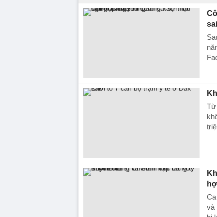
Cô
sa
Sau
năn
Fa
Kh
Từ 
khố
tri
Kh
hợ
Ca
và