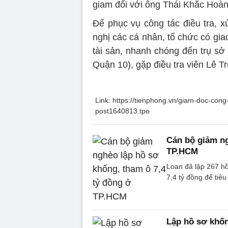
giam đối với ông Thái Khắc Hoàng
Để phục vụ công tác điều tra,
nghị các cá nhân, tổ chức có gia
tài sản, nhanh chóng đến trụ s
Quận 10), gặp điều tra viên Lê Tr
Link: https://tienphong.vn/giam-doc-con
post1640813.tpo
Cán bộ giảm ng
TP.HCM
Loan đã lập 267 h
7,4 tỷ đồng để tiêu
Lập hồ sơ khốn