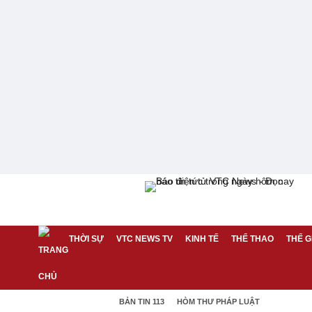
THỜI SỰ
VTC NEWS TV
KINH TẾ
THỂ THAO
THẾ G
BẢN TIN 113
HÒM THƯ PHÁP LUẬT