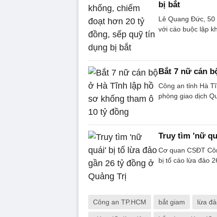
bị bắt
Lê Quang Đức, 50 
với cáo buộc lập k
Bắt 7 nữ cán b
Công an tỉnh Hà Tĩn
phòng giao dịch Q
Truy tìm 'nữ qu
Cơ quan CSĐT Công
bị tố cáo lừa đảo 2
Công an TP.HCM
bắt giam
lừa đả